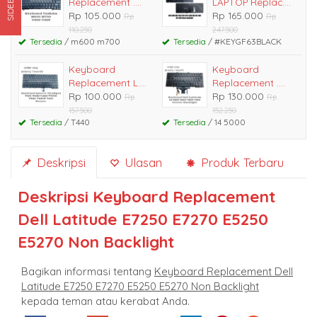
SIDEBAR
Replacement ....
LAPTOP Replac....
Rp 105.000
Rp 165.000
Rp
Rp
110.250
247.500
Tersedia
/ m600 m700
Tersedia
/ #KEYGF63BLACK
Keyboard
Keyboard
Replacement L....
Replacement ....
Rp 100.000
Rp 130.000
Rp
Rp
157.500
152.250
Tersedia
/ T440
Tersedia
/ 14 5000
Deskripsi
Ulasan
Produk Terbaru
Deskripsi
Keyboard Replacement
Dell Latitude E7250 E7270 E5250
E5270 Non Backlight
Bagikan informasi tentang
Keyboard Replacement Dell
Latitude E7250 E7270 E5250 E5270 Non Backlight
kepada teman atau kerabat Anda.