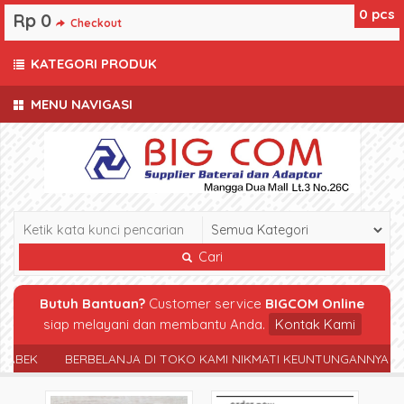
0
pcs
Rp 0
Checkout
KATEGORI PRODUK
MENU NAVIGASI
Cari
Butuh Bantuan?
Customer service
BIGCOM Online
siap melayani dan membantu Anda.
Kontak Kami
ABEK
BERBELANJA DI TOKO KAMI NIKMATI KEUNTUNGANNYA