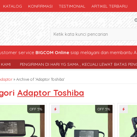
KATALOG
KONFIRMASI
TESTIMONIAL
ARTIKEL TERBARU
stomer service
BIGCOM Online
siap melayani dan membantu A
PENGIRIMAN DI HARI YG SAMA , KECUALI LEWAT BATAS PENGIRIMAN 
Adaptor
»
Archive of 'Adaptor Toshiba'
gori
Adaptor Toshiba
OFF 5%
OFF 5%