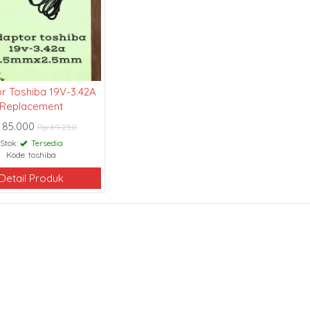
r Toshiba 19V-3.42A
Replacement
 85.000
Rp 89.250
Stok:
Tersedia
Kode: toshiba
Detail Produk