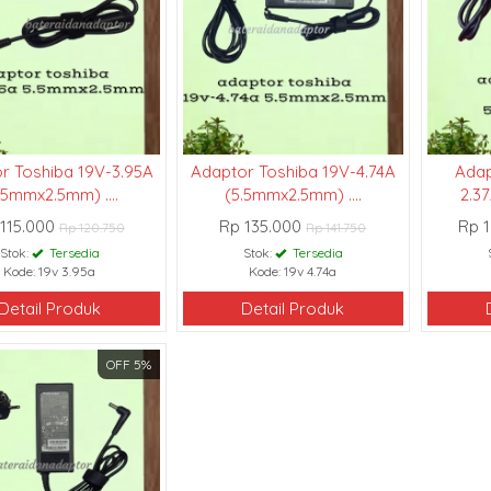
r Toshiba 19V-3.95A
Adaptor Toshiba 19V-4.74A
Adap
.5mmx2.5mm) ....
(5.5mmx2.5mm) ....
2.37
115.000
Rp 135.000
Rp 
Rp 120.750
Rp 141.750
Stok:
Tersedia
Stok:
Tersedia
Kode: 19v 3.95a
Kode: 19v 4.74a
Detail Produk
Detail Produk
OFF 5%