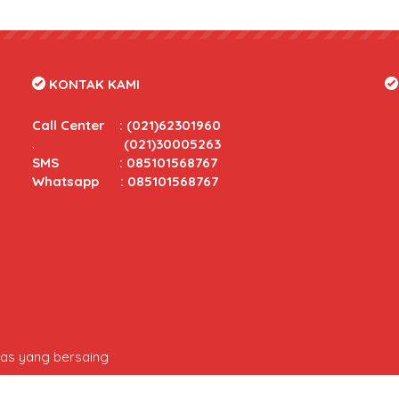
KONTAK KAMI
Call Center
:
(021)62301960
.
(021)30005263
SMS : 085101568767
Whatsapp : 085101568767
tas yang bersaing