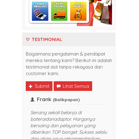
TESTIMONIAL
Bagaimana pengalaman & pendapat
mereka tentang kami? Berikut ini adalah
testimonial asli tanpa rekayasa dari
customer kami.
Submit
Lihat Semua
Frank
Indra
(Balikpapan)
Senang sekali belanja di
pengalama
bateraidanadaptor. Harganya
Web di ba
bersaing dan pelayanan yang
cari kema
diberikan TOP banget. Sukses selalu
saya cari
dan akan saya rekomendasikan
bateradana