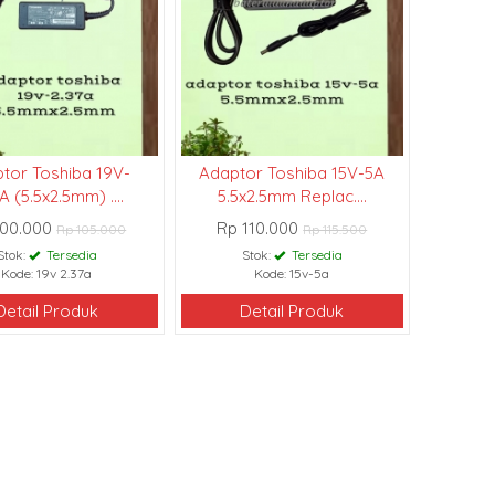
tor Toshiba 19V-
Adaptor Toshiba 15V-5A
A (5.5x2.5mm) ....
5.5x2.5mm Replac....
100.000
Rp 110.000
Rp 105.000
Rp 115.500
Stok:
Tersedia
Stok:
Tersedia
Kode: 19v 2.37a
Kode: 15v-5a
Detail Produk
Detail Produk