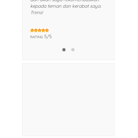
kepada teman dan kerabat saya.
dan produk
Trims!
sekali. ka
laptop har
makin ram
kasih
5/5
RATING
5/5
RATING