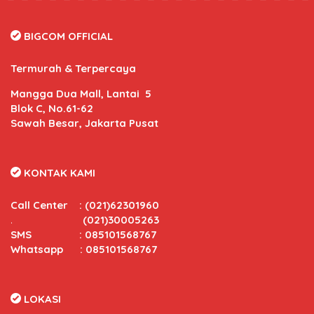
BIGCOM OFFICIAL
Termurah & Terpercaya
Mangga Dua Mall, Lantai 5
Blok C, No.61-62
Sawah Besar, Jakarta Pusat
KONTAK KAMI
Call Center
:
(021)62301960
.
(021)30005263
SMS : 085101568767
Whatsapp : 085101568767
LOKASI