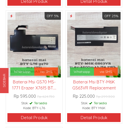
Detail Produk
Detail Produk
OFF 5%
OFF 25%
Whatsapp
via SMS
Whatsapp
via SMS
SIDEBAR
Baterai Msi GS70 MS-
Baterai Msi BTY-M6K
1771 Erazer X7615 BT....
GS63VR Replacement
Rp 595.000
Rp 225.000
Rp 624.750
Rp 299.500
Stok:
Tersedia
Stok:
Tersedia
Kode: BTY-L76
Kode: BTY M6K
Detail Produk
Detail Produk