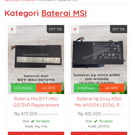
Kategori
Baterai MSI
OFF 11%
OFF 5%
Whatsapp
via SMS
Whatsapp
via SMS
Baterai Msi BTY-M6J
Baterai Hp Envy X360
GS73VR Replacement
M6-W101DX LE03XL R....
Rp 475.000
Rp 425.000
Rp 535.500
Rp 446.250
Stok:
Tersedia
Stok:
Tersedia
Kode: bty m6j
Kode: LE03XL