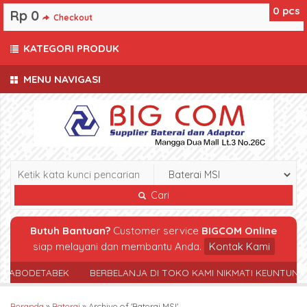
0
pcs
Rp 0
Checkout
KATEGORI PRODUK
MENU NAVIGASI
Cari
Butuh Bantuan?
Customer service
BIGCOM Online
siap melayani dan membantu Anda.
Kontak Kami
JABODETABEK
BERBELANJA DI TOKO KAMI NIKMATI KEUNTUNGA
Beranda
»
Baterai
»
Archive of 'Baterai MSI'