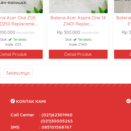
rai Acer One ZG5
Baterai Acer Aspire One 14
Baterai
D250 Replaceme....
Z1401 Replac....
E
200.000
Rp 300.000
Rp 
Rp 204.750
Rp 315.000
Stok:
Tersedia
Stok:
Tersedia
Kode: ZG5
Kode: Z1401
Detail Produk
Detail Produk
Selanjutnya
KONTAK KAMI
Call Center
:
(021)62301960
.
(021)30005263
SMS : 085101568767