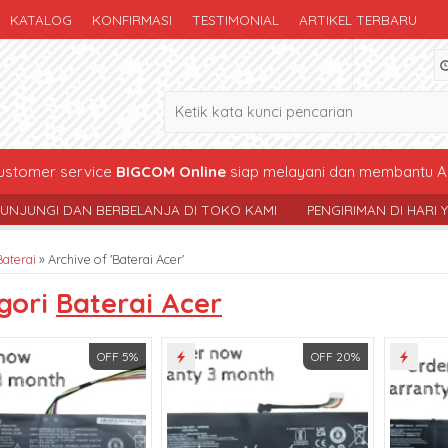
KATALOG
KONFIRMASI
TESTIMONIAL
ARTIKEL TERBARU
stomer service
BIGCOM Online
siap melayani dan membantu A
ERBELANJA DI TOKO KAMI
PENGIRIMAN DI HARI YG SAMA , KECU
Baterai
»
Archive of 'Baterai Acer'
gori
Baterai Acer
OFF 5%
OFF 20%