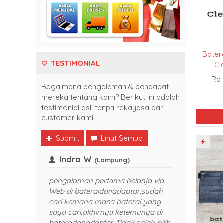
Bater
TESTIMONIAL
Cl
Rp
Bagaimana pengalaman & pendapat
mereka tentang kami? Berikut ini adalah
testimonial asli tanpa rekayasa dari
customer kami.
Submit
Lihat Semua
Frank
Indra 
(Balikpapan)
Senang sekali belanja di
pengalaman 
bateraidanadaptor. Harganya
Web di bate
bersaing dan pelayanan yang
cari kemana
diberikan TOP banget. Sukses selalu
saya cari,ak
dan akan saya rekomendasikan
bateradanada