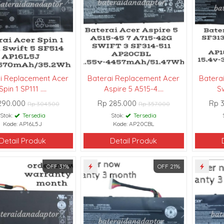
i Replacement Acer
Baterai Replacement Acer
Batera
Spin 1 SP111 ....
Aspire 5 A515-4....
Sw
290.000
Rp 285.000
Rp 
Rp 304.500
Rp 357.000
Stok:
Tersedia
Stok:
Tersedia
Kode: AP16L5J
Kode: AP20CBL
Detail Produk
Detail Produk
OFF 31%
OFF 21%