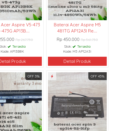
 Acer Aspire V5-473
Baterai Acer Aspire M5
-473G AP13B....
481TG AP12A3I Re....
255.000
Rp 450.000
Rp 267.750
Rp 561.750
Stok:
Tersedia
Stok:
Tersedia
Kode: AP13B8K
Kode: M5 AP12A3I
Detail Produk
Detail Produk
OFF 3%
OFF 45%