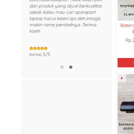
kepada teman dan kerabat saya.
dan produk y
Trims!
sekali. kala
laptop harus
makin rame 
Batera
kasih
5/5
RATING
Rp 
5/5
RATING