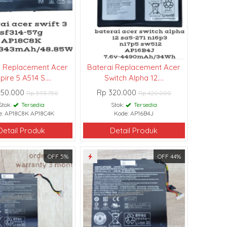
i Replacement Acer
Baterai Replacement Acer
pire 5 A514 S....
Switch Alpha 12....
250.000
Rp 320.000
Rp 393.750
Rp 420.000
Stok:
Tersedia
Stok:
Tersedia
e: AP18C8K AP18C4K
Kode: AP16B4J
Detail Produk
Detail Produk
OFF 5%
OFF 44%