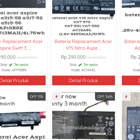
i Replacement Acer
Baterai Replacement Acer
Batera
spire Swift 3 ....
V15 Nitro Aspir....
As
290.000
Rp 290.000
Rp 
Rp 420.000
Rp 367.500
Stok:
Tersedia
Stok:
Tersedia
Kode: AP19B8K
Kode: AC14A8L
Kod
Detail Produk
Detail Produk
OFF 11%
OFF 36%