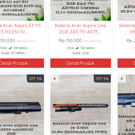
ang dijual berkualitas
u mau cari sparepart
 kesini aja deh.smoga
pembelinya .Terima
i Acer Aspire E3-111
Baterai Acer Aspire One
Baterai
E3-112 ES1-51....
ZG8 ZA3 751 AO75....
V5
230.000
Rp 150.000
Rp 
Rp 262.500
Rp 204.750
Stok:
Tersedia
Stok:
Tersedia
Kode: AC14B18J
Kode: ZG8
Detail Produk
Detail Produk
OFF 2%
OFF 5%