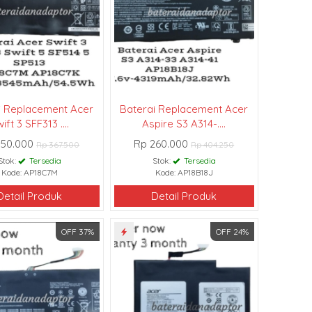
i Replacement Acer
Baterai Replacement Acer
ift 3 SFF313 ....
Aspire S3 A314-....
350.000
Rp 260.000
Rp 367.500
Rp 404.250
Stok:
Tersedia
Stok:
Tersedia
Kode: AP18C7M
Kode: AP18B18J
Detail Produk
Detail Produk
OFF 37%
OFF 24%