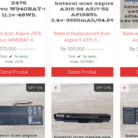
ai Acer Aspire Z476
Baterai Replacement Acer
Batera
evo W940BAT-6
Aspire 5 A315-5....
As
 370.000
Rp 300.000
Rp 
Rp 414.750
Rp 467.250
Stok:
Tersedia
Stok:
Tersedia
Kode: Z476
Kode: AP19B5L
Detail Produk
Detail Produk
OFF 12%
OFF 27%
W
(Lampung)
pertama belanja via
raidanadaptor,sudah
 mana baterai yang
hirnya ketemunya di
ptor. Tidak salah pilih