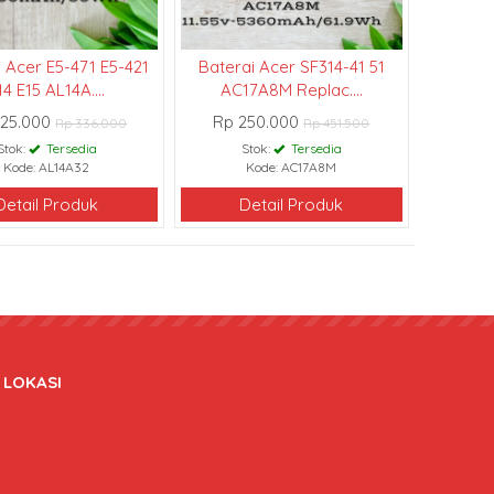
 Acer E5-471 E5-421
Baterai Acer SF314-41 51
14 E15 AL14A....
AC17A8M Replac....
325.000
Rp 250.000
Rp 336.000
Rp 451.500
Stok:
Tersedia
Stok:
Tersedia
Kode: AL14A32
Kode: AC17A8M
Detail Produk
Detail Produk
LOKASI