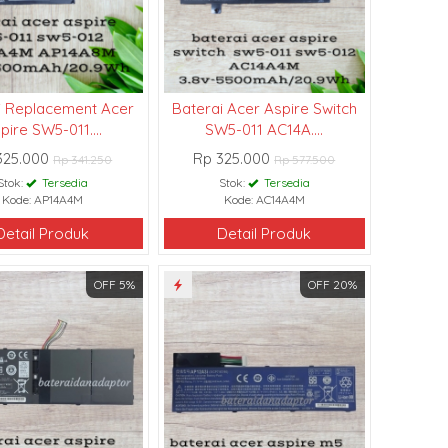
i Replacement Acer
Baterai Acer Aspire Switch
pire SW5-011....
SW5-011 AC14A....
325.000
Rp 325.000
Rp 341.250
Rp 577.500
Stok:
Tersedia
Stok:
Tersedia
Kode: AP14A4M
Kode: AC14A4M
Detail Produk
Detail Produk
OFF 5%
OFF 20%