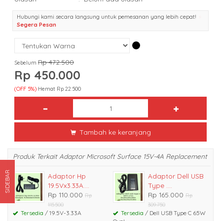
Hubungi kami secara langsung untuk pemesanan yang lebih cepat!
Segera Pesan
Rp 472.500
Sebelum
Rp 450.000
(OFF 5%)
Hemat Rp 22.500
Tambah ke keranjang
Produk Terkait Adaptor Microsoft Surface 15V-4A Replacement
SIDEBAR
Adaptor Hp
Adaptor Dell USB
19.5Vx3.33A....
Type ....
Rp 110.000
Rp 165.000
Rp
Rp
115.500
309.750
Tersedia
/ 19.5V-3.33A
Tersedia
/ Dell USB Type C 65W