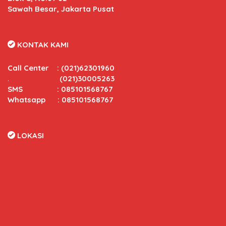
Sawah Besar, Jakarta Pusat
KONTAK KAMI
Call Center
:
(021)62301960
.
(021)30005263
SMS : 085101568767
Whatsapp : 085101568767
LOKASI