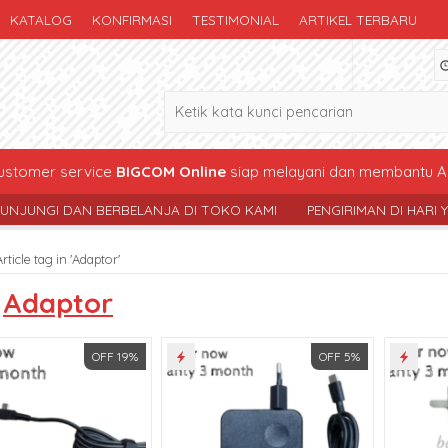
KATALOG
KONFIRMASI
TESTIMONIAL
ARTIKEL TERBARU
stomer service
BIGCOM Online
siap melayani dan membantu A
BERBELANJA DI TOKO KAMI
PENGIRIMAN DI HARI YG SAMA , KEC
Article tag in 'Adaptor'
s
Adaptor
OFF 19%
OFF 5%