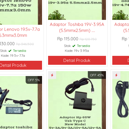
g dijual berkualitas
mau cari sparepart
esini aja deh.smoga
mbelinya .Terima
Adaptor Toshiba 19V-3.95A
Adapto
r Lenovo 19.5v-7.7a
(5.5mmx2.5mm) ....
(5
6.3mmx3.0mm
Rp 115.000
Rp 
Rp 120.750
330.000
Rp 346.500
Stok:
Tersedia
Stok:
Tersedia
Kode: 19v 3.95a
Kode: 19.5v-7.7a
Detail Produk
Detail Produk
OFF 45%
OFF 5%