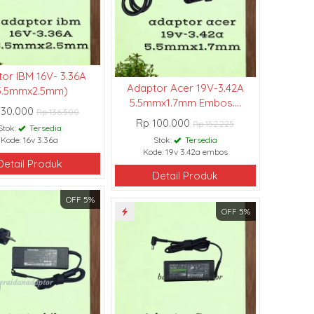
or IBM 16V- 3.36A
Adaptor Acer 19V-3.42A
5.5mmx2.5mm)
5.5mmx1.7mm Embos....
130.000
Rp 136.500
Rp 100.000
Rp 152.225
Stok:
Tersedia
Kode: 16v 3.36a
Stok:
Tersedia
Kode: 19v 3.42a embos
Detail Produk
Detail Produk
OFF 5%
OFF 5%