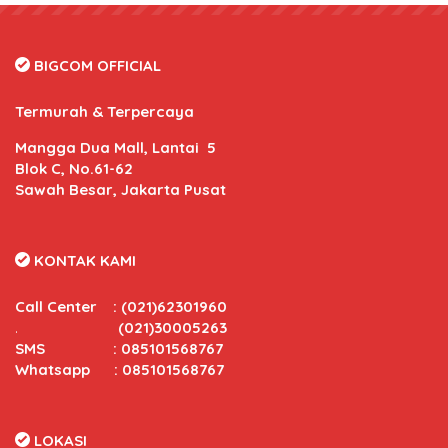
BIGCOM OFFICIAL
Termurah & Terpercaya
Mangga Dua Mall, Lantai 5
Blok C, No.61-62
Sawah Besar, Jakarta Pusat
KONTAK KAMI
Call Center
:
(021)62301960
.
(021)30005263
SMS : 085101568767
Whatsapp : 085101568767
LOKASI