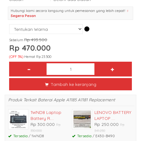
Hubungi kami secara langsung untuk pemesanan yang lebih cepat!
Segera Pesan
Rp 493.500
Sebelum
Rp 470.000
(OFF 5%)
Hemat Rp 23.500
Tambah ke keranjang
Produk Terkait Baterai Apple A1185 A1181 Replacement
1WND8 Laptop
LENOVO BATTERY
Battery R....
LAPTOP ....
Rp 300.000
Rp 250.000
Rp
Rp
350.000
341.250
Tersedia
/ 1WND8
Tersedia
/ E430-B490