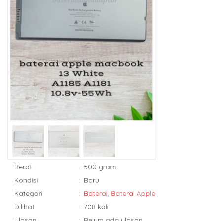
Berat
:
500 gram
Kondisi
:
Baru
Kategori
:
Baterai
,
Baterai Apple
Dilihat
:
708 kali
Ulasan
:
Belum ada ulasan