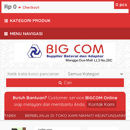
0
pcs
Rp 0
Checkout
KATEGORI PRODUK
MENU NAVIGASI
Cari
Butuh Bantuan?
Customer service
BIGCOM Online
siap melayani dan membantu Anda.
Kontak Kami
ABEK
BERBELANJA DI TOKO KAMI NIKMATI KEUNTUNGANNYA