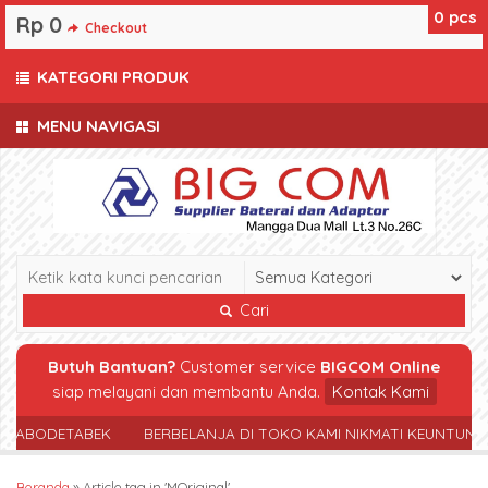
0
pcs
Rp 0
Checkout
KATEGORI PRODUK
MENU NAVIGASI
Cari
Butuh Bantuan?
Customer service
BIGCOM Online
siap melayani dan membantu Anda.
Kontak Kami
 JABODETABEK
BERBELANJA DI TOKO KAMI NIKMATI KEUNTUNG
Beranda
»
Article tag in 'MOriginal'