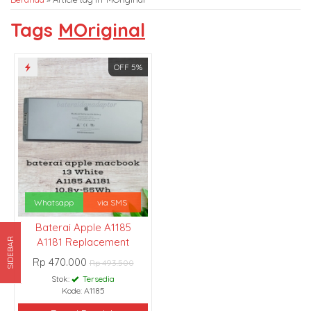
Tags
MOriginal
OFF 5%
Whatsapp
via SMS
Baterai Apple A1185
A1181 Replacement
SIDEBAR
Rp 470.000
Rp 493.500
Stok:
Tersedia
Kode: A1185