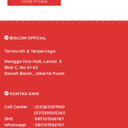
Detail Produk
BIGCOM OFFICIAL
Termurah & Terpercaya
Mangga Dua Mall, Lantai 5
Blok C, No.61-62
Sawah Besar, Jakarta Pusat
KONTAK KAMI
Call Center
:
(021)62301960
.
(021)30005263
SMS : 085101568767
Whatsapp : 085101568767