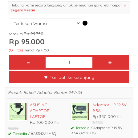
Hubungi kami secara langsung untuk pemesanan yang lebih cepat!
Segera Pesan
Rp 99.750
Sebelum
Rp 95.000
(OFF 5%)
Hemat Rp 4.750
Tambah ke keranjang
Produk Terkait Adaptor Router 24V-2A
ASUS AC
Adaptor HP 19.5V-
ADAPTOR
9.5A ....
LAPTOP....
Rp 350.000
Rp
Rp 100.000
Rp
367.500
Tersedia
/ Adaptor HP 19.5V
185.000
9.5A (4.5 x 3.0)
Tersedia
/ #AS342A4MSQ