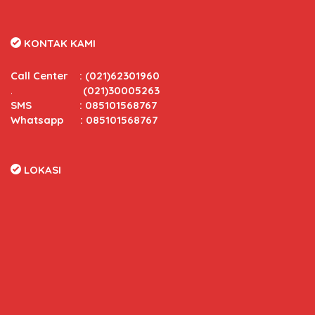
KONTAK KAMI
Call Center
:
(021)62301960
.
(021)30005263
SMS : 085101568767
Whatsapp : 085101568767
LOKASI