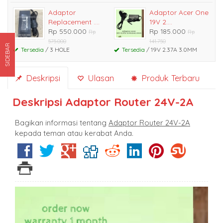
Adaptor
Adaptor Acer One
Replacement ....
19V 2....
Rp 550.000
Rp 185.000
Rp
Rp
575.000
141.750
SIDEBAR
Tersedia
/ 3 HOLE
Tersedia
/ 19V 2.37A 3.0MM
Deskripsi
Ulasan
Produk Terbaru
Deskripsi
Adaptor Router 24V-2A
Bagikan informasi tentang
Adaptor Router 24V-2A
kepada teman atau kerabat Anda.