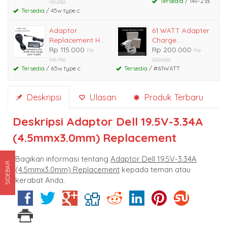
Tersedia
/ 14v-2.1a
131.250
Tersedia
/ 45w type c
Adaptor
61 WATT Adapter
Replacement H....
Charge....
Rp 115.000
Rp 200.000
Rp
Rp
141.750
230.000
Tersedia
/ 65w type c
Tersedia
/ #61WATT
Deskripsi
Ulasan
Produk Terbaru
Deskripsi
Adaptor Dell 19.5V-3.34A
(4.5mmx3.0mm) Replacement
Bagikan informasi tentang
Adaptor Dell 19.5V-3.34A
SIDEBAR
(4.5mmx3.0mm) Replacement
kepada teman atau
kerabat Anda.