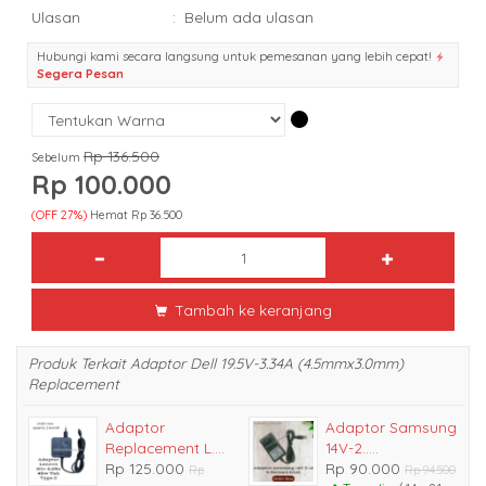
Ulasan
:
Belum ada ulasan
Hubungi kami secara langsung untuk pemesanan yang lebih cepat!
Segera Pesan
Rp 136.500
Sebelum
Rp 100.000
(OFF 27%)
Hemat Rp 36.500
Tambah ke keranjang
Produk Terkait Adaptor Dell 19.5V-3.34A (4.5mmx3.0mm)
Replacement
Adaptor
Adaptor Samsung
Replacement L....
14V-2.....
Rp 125.000
Rp 90.000
Rp
Rp 94.500