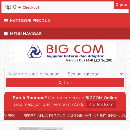
0
pcs
Rp 0
Checkout
KATEGORI PRODUK
MENU NAVIGASI
Cari
Butuh Bantuan?
Customer service
BIGCOM Online
siap melayani dan membantu Anda.
Kontak Kami
ABEK
BERBELANJA DI TOKO KAMI NIKMATI KEUNTUNGANNYA