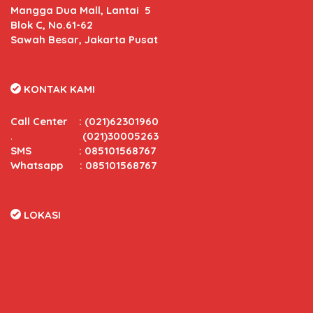
Mangga Dua Mall, Lantai 5
Blok C, No.61-62
Sawah Besar, Jakarta Pusat
KONTAK KAMI
Call Center
:
(021)62301960
.
(021)30005263
SMS : 085101568767
Whatsapp : 085101568767
LOKASI