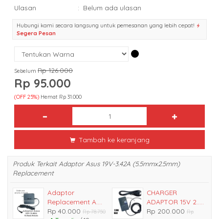
Ulasan
:
Belum ada ulasan
Hubungi kami secara langsung untuk pemesanan yang lebih cepat!
Segera Pesan
Rp 126.000
Sebelum
Rp 95.000
(OFF 25%)
Hemat Rp 31.000
Tambah ke keranjang
Produk Terkait Adaptor Asus 19V-3.42A (5.5mmx2.5mm)
Replacement
Adaptor
CHARGER
Replacement A....
ADAPTOR 15V 2.....
Rp 40.000
Rp 200.000
Rp 78.750
Rp