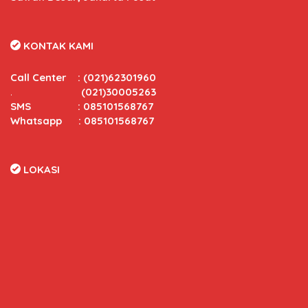
KONTAK KAMI
Call Center
:
(021)62301960
.
(021)30005263
SMS : 085101568767
Whatsapp : 085101568767
LOKASI