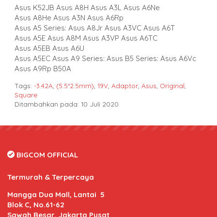
Asus K52JB Asus A8H Asus A3L Asus A6Ne
Asus A8He Asus A3N Asus A6Rp
Asus A5 Series: Asus A8Jr Asus A3VC Asus A6T
Asus A5E Asus A8M Asus A3VP Asus A6TC
Asus A5EB Asus A6U
Asus A5EC Asus A9 Series: Asus B5 Series: Asus A6Vc
Asus A9Rp B50A
Tags:
-3.42A
,
(5.5*2.5mm)
,
19V
,
Adaptor
,
Asus
,
Original
,
Square
Ditambahkan pada: 10 Juli 2020
BIGCOM OFFICIAL
Termurah & Terpercaya
Mangga Dua Mall, Lantai 5
Blok C, No.61-62
Sawah Besar, Jakarta Pusat