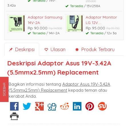
Tersedia
/ 19v-
255.000
3.42a
Tersedia
/ 15V258A
Adaptor Samsung
Adaptor Monitor
14V-2A
LG 12V....
Rp 90.000
Rp 95.000
Rp 94.500
Rp 99.750
Tersedia
/ 14V-2A
Tersedia
/ 12v 3a
Deskripsi
Ulasan
Produk Terbaru
Deskripsi
Adaptor Asus 19V-3.42A
(5.5mmx2.5mm) Replacement
Bagikan informasi tentang
Adaptor Asus 19V-3.42A
SIDEBAR
(5.5mmx2.5mm) Replacement
kepada teman atau
kerabat Anda.