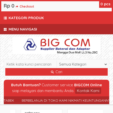
0
pcs
Rp 0
Checkout
KATEGORI PRODUK
MENU NAVIGASI
Cari
Butuh Bantuan?
Customer service
BIGCOM Online
siap melayani dan membantu Anda.
Kontak Kami
TABEK
BERBELANJA DI TOKO KAMI NIKMATI KEUNTUNGANNYA