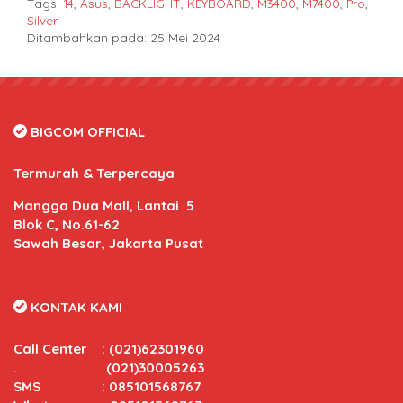
Tags:
14
,
Asus
,
BACKLIGHT
,
KEYBOARD
,
M3400
,
M7400
,
Pro
,
Silver
Ditambahkan pada: 25 Mei 2024
BIGCOM OFFICIAL
Termurah & Terpercaya
Mangga Dua Mall, Lantai 5
Blok C, No.61-62
Sawah Besar, Jakarta Pusat
KONTAK KAMI
Call Center
:
(021)62301960
.
(021)30005263
SMS : 085101568767