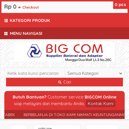
0
pcs
Rp 0
Checkout
KATEGORI PRODUK
MENU NAVIGASI
Cari
Butuh Bantuan?
Customer service
BIGCOM Online
siap melayani dan membantu Anda.
Kontak Kami
TABEK
BERBELANJA DI TOKO KAMI NIKMATI KEUNTUNGANNYA