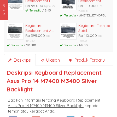
Replacement L....
Replacement ....
SIDEBAR
Rp 95.000
Rp 180.000
Rp 99.750
Rp
Tersedia
/ S145
290.000
Tersedia
/ #KEYDLLE7440PBL
Keyboard
Keyboard Toshiba
Replacement A....
Satel....
Rp 395.000
Rp 110.000
Rp
Rp
414.750
115.500
Tersedia
/ SPIN111
Tersedia
/ M200
Deskripsi
Ulasan
Produk Terbaru
Deskripsi
Keyboard Replacement
Asus Pro 14 M7400 M3400 Silver
Backlight
Bagikan informasi tentang
Keyboard Replacement
Asus Pro 14 M7400 M3400 Silver Backlight
kepada
teman atau kerabat Anda.