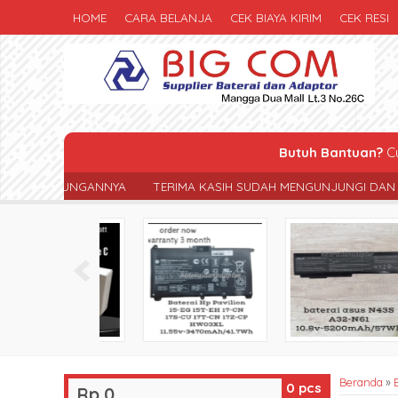
HOME
CARA BELANJA
CEK BIAYA KIRIM
CEK RESI
Butuh Bantuan?
Cu
TERIMA KASIH SUDAH MENGUNJUNGI DAN BERBELANJA DI TOKO KA
Beranda
»
0
pcs
Rp 0