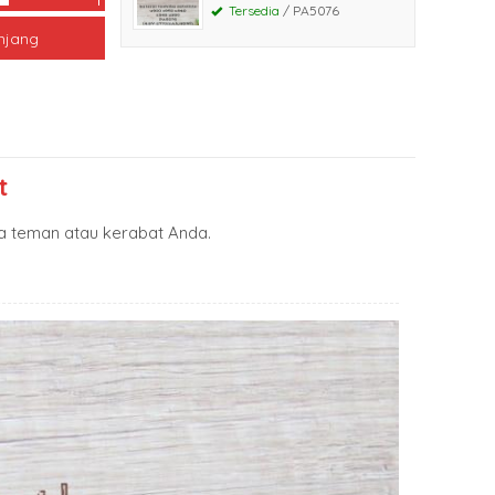
Tersedia
/ PA5076
njang
t
 teman atau kerabat Anda.