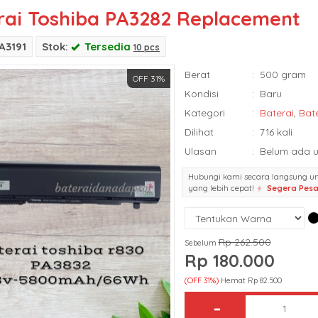
rai Toshiba PA3282 Replacement
A3191
Stok:
Tersedia
10 pcs
Berat
:
500 gram
OFF 31%
Kondisi
:
Baru
Kategori
:
Baterai
,
Bat
Dilihat
:
716 kali
Ulasan
:
Belum ada u
Hubungi kami secara langsung u
yang lebih cepat!
Segera Pes
Rp 262.500
Sebelum
Rp 180.000
(OFF 31%)
Hemat Rp 82.500