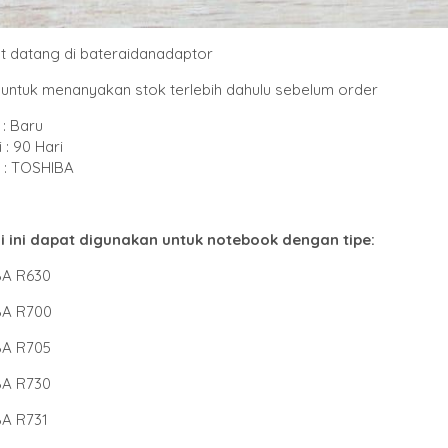
t datang di bateraidanadaptor
untuk menanyakan stok terlebih dahulu sebelum order
: Baru
 : 90 Hari
: TOSHIBA
i ini dapat digunakan untuk notebook dengan tipe
:
A R630
BA R700
A R705
A R730
A R731