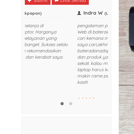
Submit
Lihat Semua
Frank
Indra
(Balikpapan)
Senang sekali belanja di
pengalama
bateraidanadaptor. Harganya
Web di ba
bersaing dan pelayanan yang
cari kema
diberikan TOP banget. Sukses selalu
saya cari
dan akan saya rekomendasikan
bateradana
kepada teman dan kerabat saya.
dan produk
Trims!
sekali. ka
laptop har
makin ram
kasih
5/5
RATING
5/5
RATING