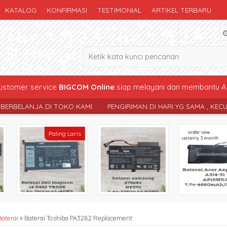
KATALOG
KONFIRMASI
TESTIMONIAL
ARTIKEL TERBARU
stomer service
BIGCOM Online
siap melayani dan membantu A
MI
PENGIRIMAN DI HARI YG SAMA , KECUALI LEWAT BATAS PENGIR
Paling Laris
Baterai
»
Baterai Toshiba PA3282 Replacement