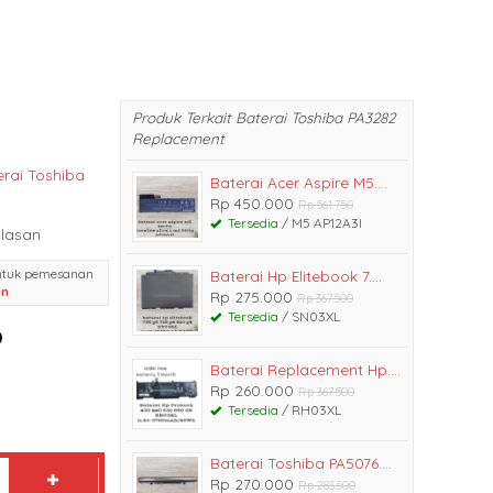
Produk Terkait Baterai Toshiba PA3282
Replacement
erai Toshiba
Baterai Acer Aspire M5....
Rp 450.000
Rp 561.750
Tersedia
/ M5 AP12A3I
lasan
ntuk pemesanan
Baterai Hp Elitebook 7....
an
Rp 275.000
Rp 367.500
Tersedia
/ SN03XL
Baterai Replacement Hp....
Rp 260.000
Rp 367.500
Tersedia
/ RH03XL
Baterai Toshiba PA5076....
Rp 270.000
Rp 283.500