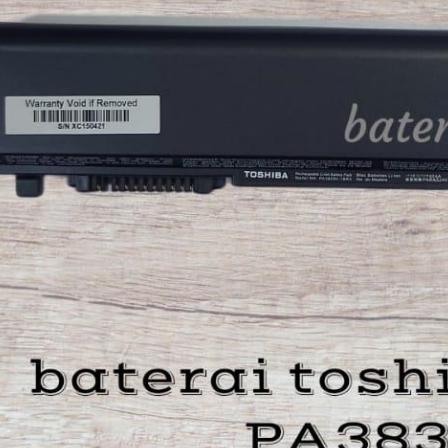
 W
(Lampung)
n pertama belanja via
teraidanadaptor,sudah
na mana baterai yang
,akhirnya ketemunya di
daptor. Tidak salah pilih
 yang dijual berkualitas
lau mau cari sparepart
us kesini aja deh.smoga
e pembelinya .Terima