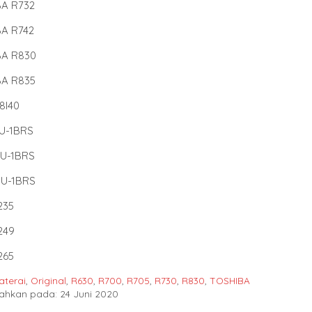
A R732
A R742
BA R830
A R835
8I40
U-1BRS
U-1BRS
U-1BRS
235
249
265
aterai
,
Original
,
R630
,
R700
,
R705
,
R730
,
R830
,
TOSHIBA
ahkan pada: 24 Juni 2020