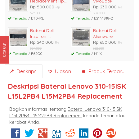
Replacement Hp....
VivoBook ....
Rp 500.000
Rp 230.000
Rp
Rp
525.000
304.000
Tersedia
/ ET04XL
Tersedia
/ B21N1818-2
Baterai Dell
Baterai Dell
Inspiron ....
Alienware....
Rp 240.000
Rp 650.000
Rp
Rp
SIDEBAR
504.000
682.500
Tersedia
/ F62G0
Tersedia
/ M11X
Deskripsi
Ulasan
Produk Terbaru
Deskripsi
Baterai Lenovo 310-15ISK
L15L2PB4 L15M2PB4 Replacement
Bagikan informasi tentang
Baterai Lenovo 310-15ISK
L15L2PB4 L15M2PB4 Replacement
kepada teman atau
kerabat Anda.