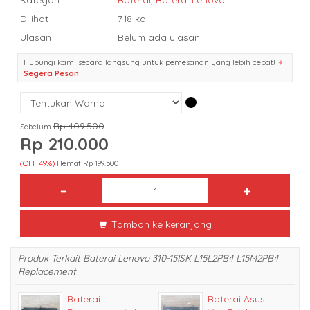
Dilihat
:
718 kali
Ulasan
:
Belum ada ulasan
Hubungi kami secara langsung untuk pemesanan yang lebih cepat!
Segera Pesan
Rp 409.500
Sebelum
Rp 210.000
(OFF 49%)
Hemat Rp 199.500
Tambah ke keranjang
Produk Terkait Baterai Lenovo 310-15ISK L15L2PB4 L15M2PB4
Replacement
Baterai
Baterai Asus