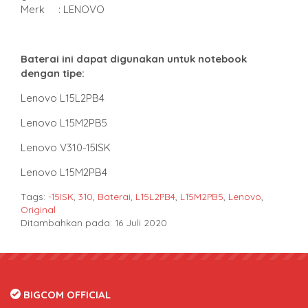
Merk : LENOVO
Baterai ini dapat digunakan untuk notebook
dengan tipe
:
Lenovo L15L2PB4
Lenovo L15M2PB5
Lenovo V310-15ISK
Lenovo L15M2PB4
Tags:
-15ISK
,
310
,
Baterai
,
L15L2PB4
,
L15M2PB5
,
Lenovo
,
Original
Ditambahkan pada: 16 Juli 2020
BIGCOM OFFICIAL