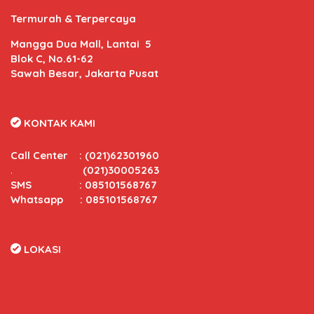
Termurah & Terpercaya
Mangga Dua Mall, Lantai 5
Blok C, No.61-62
Sawah Besar, Jakarta Pusat
KONTAK KAMI
Call Center
:
(021)62301960
.
(021)30005263
SMS : 085101568767
Whatsapp : 085101568767
LOKASI