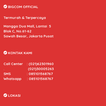
BIGCOM OFFICIAL
Termurah & Terpercaya
Mangga Dua Mall, Lantai 5
Blok C, No.61-62
Sawah Besar, Jakarta Pusat
KONTAK KAMI
Call Center
:
(021)62301960
.
(021)30005263
SMS : 085101568767
Whatsapp : 085101568767
LOKASI