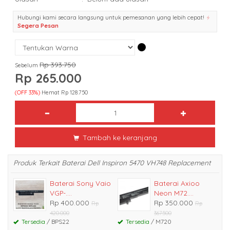
Hubungi kami secara langsung untuk pemesanan yang lebih cepat!
Segera Pesan
Rp 393.750
Sebelum
Rp 265.000
(OFF 33%)
Hemat Rp 128.750
Tambah ke keranjang
Produk Terkait Baterai Dell Inspiron 5470 VH748 Replacement
Baterai Sony Vaio
Baterai Axioo
VGP-....
Neon M72....
Rp 400.000
Rp 350.000
Rp
Rp
420.000
367.500
Tersedia
/ BPS22
Tersedia
/ M720