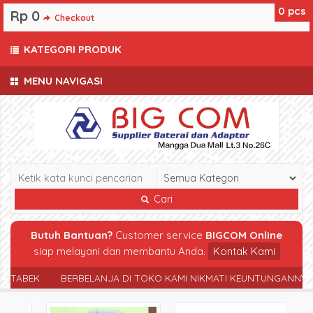
0
pcs
Rp 0
Checkout
KATEGORI PRODUK
MENU NAVIGASI
Cari
Butuh Bantuan?
Customer service
BIGCOM Online
siap melayani dan membantu Anda.
Kontak Kami
ABEK
BERBELANJA DI TOKO KAMI NIKMATI KEUNTUNGANNYA