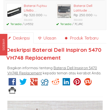
Baterai Fujitsu
Baterai Dell
LifeBo....
Latitude ....
Rp 320.000
Rp 250.000
Rp
Rp
336.000
350.000
Tersedia
/ LH532
Tersedia
/ 7CJRC
Deskripsi
Ulasan
Produk Terbaru
SIDEBAR
Deskripsi
Baterai Dell Inspiron 5470
VH748 Replacement
Bagikan informasi tentang
Baterai Dell Inspiron 5470
VH748 Replacement
kepada teman atau kerabat Anda.