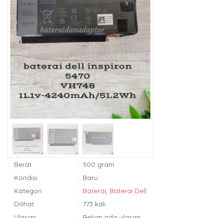
Berat
:
500 gram
Kondisi
:
Baru
Kategori
:
Baterai
,
Baterai Dell
Dilihat
:
773 kali
Ulasan
:
Belum ada ulasan