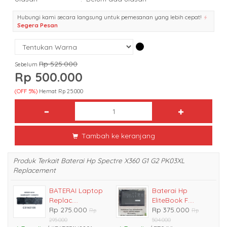
Hubungi kami secara langsung untuk pemesanan yang lebih cepat!
Segera Pesan
Rp 525.000
Sebelum
Rp 500.000
(OFF 5%)
Hemat Rp 25.000
Tambah ke keranjang
Produk Terkait Baterai Hp Spectre X360 G1 G2 PK03XL
Replacement
BATERAI Laptop
Baterai Hp
Replac....
EliteBook F....
Rp 275.000
Rp 375.000
Rp
Rp
295.000
504.000