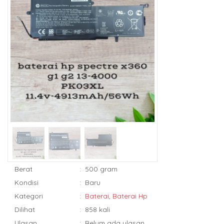
Berat
:
500 gram
Kondisi
:
Baru
Kategori
:
Baterai
,
Baterai Hp
Dilihat
:
858 kali
Ulasan
:
Belum ada ulasan