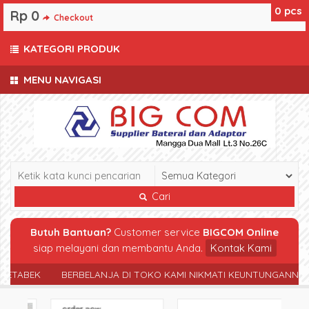
0
pcs
Rp 0
Checkout
KATEGORI PRODUK
MENU NAVIGASI
Cari
Butuh Bantuan?
Customer service
BIGCOM Online
siap melayani dan membantu Anda.
Kontak Kami
TABEK
BERBELANJA DI TOKO KAMI NIKMATI KEUNTUNGANNYA