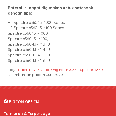
Baterai ini dapat digunakan untuk notebook
dengan tipe
:
HP Spectre x360 13-4000 Series
HP Spectre x360 13-4100 Series
Spectre x360 13t-4000,
Spectre x360 13t-4100,
Spectre x360-13-4113TU,
Spectre x360-13-4114TU,
Spectre x360-13-4115TU,
Spectre x360-13-4116TU
Tags:
Baterai
,
G1
,
G2
,
Hp
,
Original
,
PK03XL
,
Spectre
,
X360
Ditambahkan pada: 4 Juni 2020
BIGCOM OFFICIAL
Termurah & Terpercaya