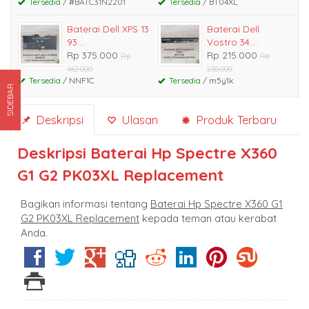
Tersedia
/ #BATC31N2201
Tersedia
/ BT04XL
Baterai Dell XPS 13
Baterai Dell
93....
Vostro 34....
Rp 375.000
Rp 215.000
Rp
Rp
462.000
230.000
Tersedia
/ NNF1C
Tersedia
/ m5y1k
SIDEBAR
Deskripsi
Ulasan
Produk Terbaru
Deskripsi
Baterai Hp Spectre X360
G1 G2 PK03XL Replacement
Bagikan informasi tentang
Baterai Hp Spectre X360 G1
G2 PK03XL Replacement
kepada teman atau kerabat
Anda.