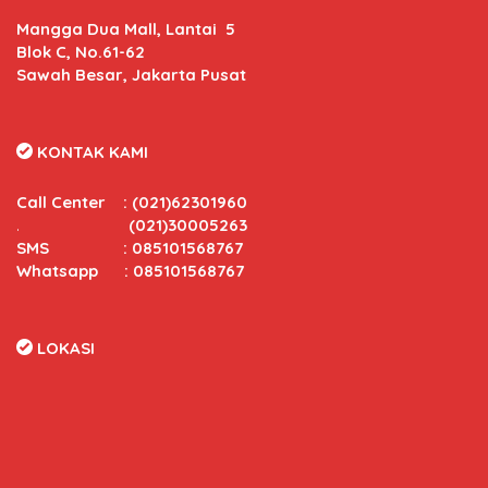
Mangga Dua Mall, Lantai 5
Blok C, No.61-62
Sawah Besar, Jakarta Pusat
KONTAK KAMI
Call Center
:
(021)62301960
.
(021)30005263
SMS : 085101568767
Whatsapp : 085101568767
LOKASI