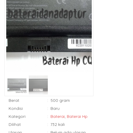
Berat
:
500 gram
Kondisi
:
Baru
Kategori
:
Baterai
,
Baterai Hp
Dilihat
:
732 kali
Ulasan
:
Belum ada ulasan