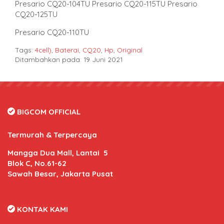
Presario CQ20-104TU Presario CQ20-115TU Presario
CQ20-125TU
Presario CQ20-110TU
Tags:
4cell)
,
Baterai
,
CQ20
,
Hp
,
Original
Ditambahkan pada: 19 Juni 2021
BIGCOM OFFICIAL
Termurah & Terpercaya
Mangga Dua Mall, Lantai 5
Blok C, No.61-62
Sawah Besar, Jakarta Pusat
KONTAK KAMI