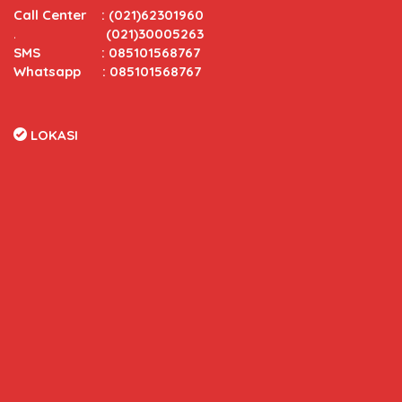
Call Center
:
(021)62301960
.
(021)30005263
SMS : 085101568767
Whatsapp : 085101568767
LOKASI