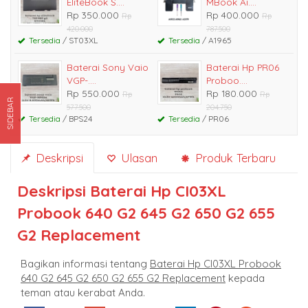
EliteBook S....
MBook Ai....
Rp 350.000
Rp 400.000
Rp
Rp
420.000
787.500
Tersedia
/ ST03XL
Tersedia
/ A1965
Baterai Sony Vaio
Baterai Hp PR06
VGP-....
Proboo....
Rp 550.000
Rp 180.000
Rp
Rp
SIDEBAR
577.500
204.750
Tersedia
/ BPS24
Tersedia
/ PR06
Deskripsi
Ulasan
Produk Terbaru
Deskripsi
Baterai Hp CI03XL
Probook 640 G2 645 G2 650 G2 655
G2 Replacement
Bagikan informasi tentang
Baterai Hp CI03XL Probook
640 G2 645 G2 650 G2 655 G2 Replacement
kepada
teman atau kerabat Anda.