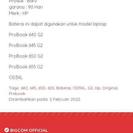
Produk : Baru
garansi : 90 Hari
Merk : HP
Baterai ini dapat digunakan untuk model laptop:
ProBook 640 G2
ProBook 645 G2
ProBook 650 G2
ProBook 655 G2
CI03XL
Tags:
640
,
645
,
650
,
655
,
Baterai
,
CI03XL
,
G2
,
Hp
,
Original
,
Probook
Ditambahkan pada: 2 Februari 2022
BIGCOM OFFICIAL