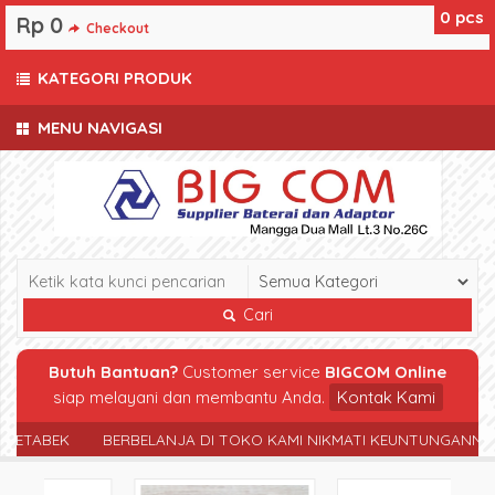
0
pcs
Rp 0
Checkout
KATEGORI PRODUK
MENU NAVIGASI
Cari
Butuh Bantuan?
Customer service
BIGCOM Online
siap melayani dan membantu Anda.
Kontak Kami
TABEK
BERBELANJA DI TOKO KAMI NIKMATI KEUNTUNGANNYA