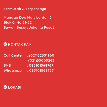
Termurah & Terpercaya
Mangga Dua Mall, Lantai 5
Blok C, No.61-62
Sawah Besar, Jakarta Pusat
KONTAK KAMI
Call Center
:
(021)62301960
.
(021)30005263
SMS : 085101568767
Whatsapp : 085101568767
LOKASI