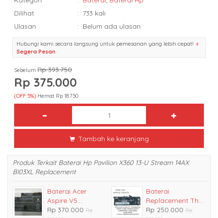
Dilihat
:
733 kali
Ulasan
:
Belum ada ulasan
Hubungi kami secara langsung untuk pemesanan yang lebih cepat!
Segera Pesan
Rp 393.750
Sebelum
Rp 375.000
(OFF 5%)
Hemat Rp 18.750
Tambah ke keranjang
Produk Terkait Baterai Hp Pavilion X360 13-U Stream 14AX
BI03XL Replacement
Baterai Acer
Baterai
Aspire V5....
Replacement Th....
Rp 370.000
Rp 250.000
Rp
Rp