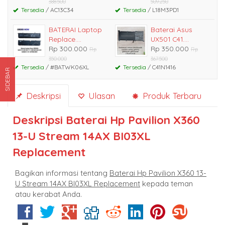
388.500
509.250
Tersedia
/ AC13C34
Tersedia
/ L18M3PD1
BATERAI Laptop
Baterai Asus
Replace....
UX501 C41....
Rp 300.000
Rp 350.000
Rp
Rp
350.000
367.500
Tersedia
/ #BATWK06XL
Tersedia
/ C41N1416
SIDEBAR
Deskripsi
Ulasan
Produk Terbaru
Deskripsi
Baterai Hp Pavilion X360
13-U Stream 14AX BI03XL
Replacement
Bagikan informasi tentang
Baterai Hp Pavilion X360 13-
U Stream 14AX BI03XL Replacement
kepada teman
atau kerabat Anda.