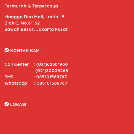
Termurah & Terpercaya
Mangga Dua Mall, Lantai 5
Blok C, No.61-62
Sawah Besar, Jakarta Pusat
KONTAK KAMI
Call Center
:
(021)62301960
.
(021)30005263
SMS : 085101568767
Whatsapp : 085101568767
LOKASI