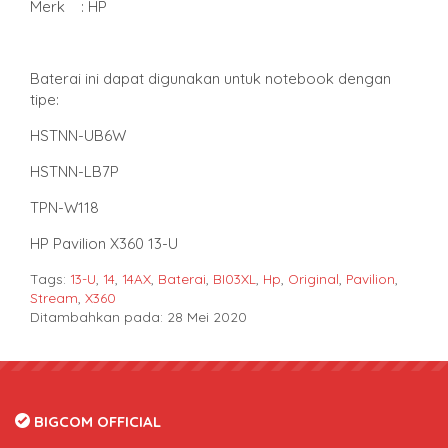
Merk : HP
Baterai ini dapat digunakan untuk notebook dengan
tipe:
HSTNN-UB6W
HSTNN-LB7P
TPN-W118
HP Pavilion X360 13-U
Tags:
13-U
,
14
,
14AX
,
Baterai
,
BI03XL
,
Hp
,
Original
,
Pavilion
,
Stream
,
X360
Ditambahkan pada: 28 Mei 2020
BIGCOM OFFICIAL