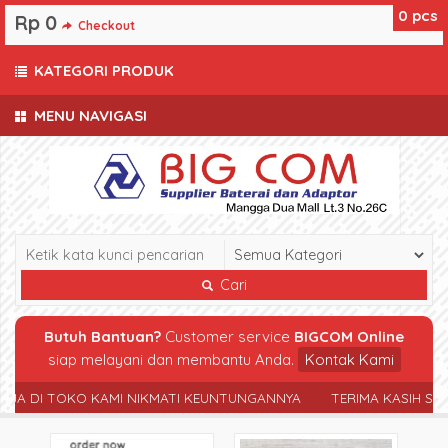
0
pcs
Rp 0
Checkout
KATEGORI PRODUK
MENU NAVIGASI
Cari
Butuh Bantuan?
Customer service
BIGCOM Online
siap melayani dan membantu Anda.
Kontak Kami
 DI TOKO KAMI NIKMATI KEUNTUNGANNYA
TERIMA KASIH SUDA