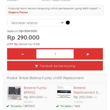
Hubungi kami secara langsung untuk pemesanan yang lebih cepat!
Segera Pesan
Rp 304.500
Sebelum
Rp 290.000
(OFF 5%)
Hemat Rp 14.500
Tambah ke keranjang
Produk Terkait Baterai Fujitsu LH531 Replacement
Baterai Fujitsu
Baterai
BP345Z....
Replacement D....
Rp 600.000
Rp 250.000
Rp
Rp
630.000
270.000
Tersedia
/ BP345Z
Tersedia
/ 1464