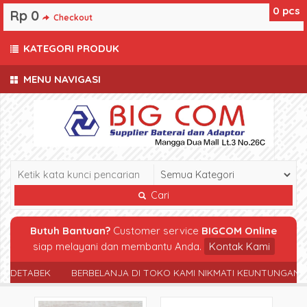
0
pcs
Rp 0
Checkout
KATEGORI PRODUK
MENU NAVIGASI
Cari
Butuh Bantuan?
Customer service
BIGCOM Online
siap melayani dan membantu Anda.
Kontak Kami
ETABEK
BERBELANJA DI TOKO KAMI NIKMATI KEUNTUNGANNYA