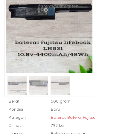
Berat
:
500 gram
Kondisi
:
Baru
Kategori
:
Baterai
,
Baterai Fujitsu
Dilihat
:
792 kali
Ulasan
:
Belum ada ulasan