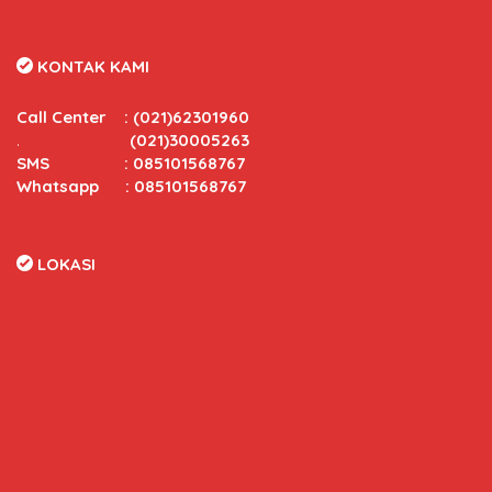
KONTAK KAMI
Call Center
:
(021)62301960
.
(021)30005263
SMS : 085101568767
Whatsapp : 085101568767
LOKASI