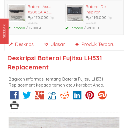
Baterai Asus
Baterai Dell
X200CA A3....
Inspiron ....
Rp 170.000
Rp 195.000
Rp
Rp
204.750
262.500
SIDEBAR
Tersedia
/ X200CA
Tersedia
/ WDX0R
Deskripsi
Ulasan
Produk Terbaru
Deskripsi
Baterai Fujitsu LH531
Replacement
Bagikan informasi tentang
Baterai Fujitsu LH531
Replacement
kepada teman atau kerabat Anda.