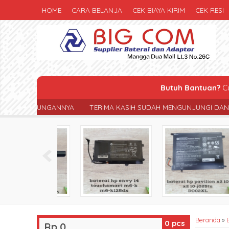
HOME
CARA BELANJA
CEK BIAYA KIRIM
CEK RESI
Butuh Bantuan?
Cu
TERIMA KASIH SUDAH MENGUNJUNGI DAN BERBELANJA DI TOKO KAM
Beranda
»
0
pcs
Rp 0