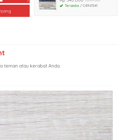
Rp 619.500
Tersedia
/ C41N1541
njang
nt
 teman atau kerabat Anda.