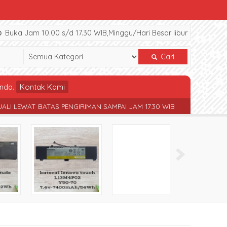
Buka Jam 10.00 s/d 17.30 WIB,Minggu/Hari Besar libur
Cari
nda.
Kontak Kami
AN SAMPAI JAM 17.30 WIB
TERSEDIA SPAREPART NOTEBOOK BERB