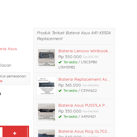
Produk Terkait Baterai Asus A41-X550A
Replacement
erai Asus
Baterai Lenovo Winbook....
Rp 350.000
Rp 393.750
Tersedia
/ L15C3PB0
lasan
L15M3PB2
ntuk pemesanan
Baterai Replacement As....
an
Rp 365.000
Rp 400.000
Tersedia
/ C31N1622
Baterai Asus PU551LA P....
Rp 330.000
Rp 346.500
Tersedia
/ A41N1421
Baterai Asus Rog GL702....
Rp 540.000