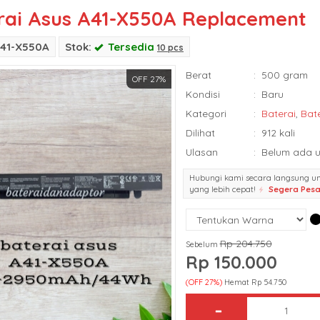
rai Asus A41-X550A Replacement
A41-X550A
Stok:
Tersedia
10 pcs
Berat
:
500 gram
OFF 27%
Kondisi
:
Baru
Kategori
:
Baterai
,
Bat
Dilihat
:
912 kali
Ulasan
:
Belum ada u
Hubungi kami secara langsung u
yang lebih cepat!
Segera Pes
Rp 204.750
Sebelum
Rp 150.000
(OFF 27%)
Hemat Rp 54.750