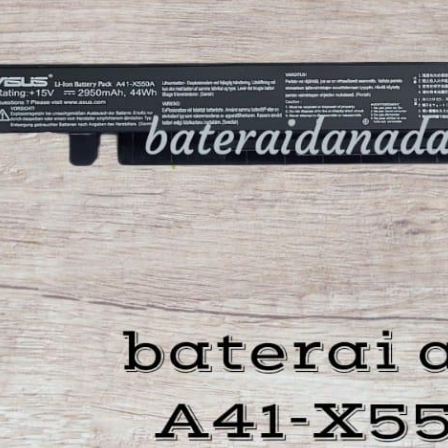
 W
(Lampung)
n pertama belanja via
teraidanadaptor,sudah
na mana baterai yang
,akhirnya ketemunya di
daptor. Tidak salah pilih
 yang dijual berkualitas
lau mau cari sparepart
us kesini aja deh.smoga
e pembelinya .Terima