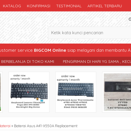
KATALOG
KONFIRMASI
TESTIMONIAL
ARTIKEL TERBARU
stomer service
BIGCOM Online
siap melayani dan membantu A
I
PENGIRIMAN DI HARI YG SAMA , KECUALI LEWAT BATAS PENGIRIM
Baterai
»
Baterai Asus A41-X550A Replacement