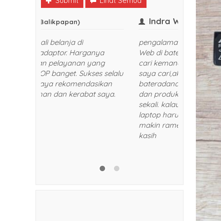
Submit
Lihat Semua
Frank
Indra
(Balikpapan)
Senang sekali belanja di
pengalama
bateraidanadaptor. Harganya
Web di ba
bersaing dan pelayanan yang
cari kema
diberikan TOP banget. Sukses selalu
saya cari
dan akan saya rekomendasikan
bateradana
kepada teman dan kerabat saya.
dan produk
Trims!
sekali. ka
laptop har
makin ram
kasih
5/5
RATING
5/5
RATING