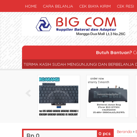
HOME
CARA BELANJA
CEK BIAYA KIRIM
CEK RESI
Butuh Bantuan?
Cu
IH SUDAH MENGUNJUNGI DAN BERBELANJA DI TOKO KAMI
PENGI
Beranda
»
0
pcs
Rp 0