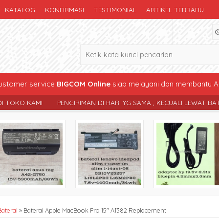
KATALOG
KONFIRMASI
TESTIMONIAL
ARTIKEL TERBARU
stomer service
BIGCOM Online
siap melayani dan membantu A
RIMAN DI HARI YG SAMA , KECUALI LEWAT BATAS PENGIRIMAN SAMPAI 
Baterai
»
Baterai Apple MacBook Pro 15″ A1382 Replacement