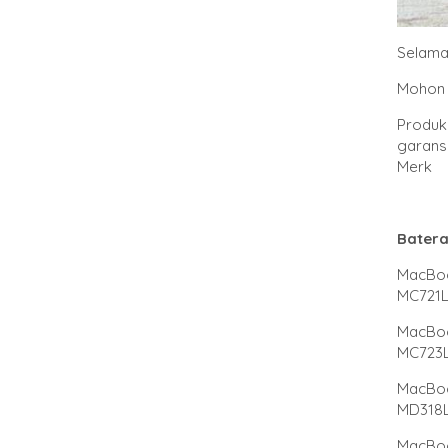
Selama
Mohon 
Produk 
garansi
Merk 
Batera
MacBook
MC721L
MacBook
MC723L
MacBook
MD318L
MacBook