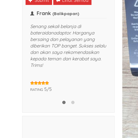
Submit
Lihat Semua
Frank
Indra
(Balikpapan)
Senang sekali belanja di
pengalama
bateraidanadaptor. Harganya
Web di ba
bersaing dan pelayanan yang
cari kema
diberikan TOP banget. Sukses selalu
saya cari
dan akan saya rekomendasikan
bateradana
kepada teman dan kerabat saya.
dan produk
Trims!
sekali. ka
laptop har
makin ram
kasih
5/5
RATING
5/5
RATING