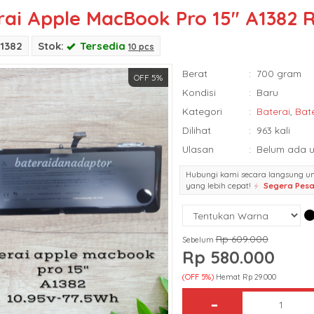
rai Apple MacBook Pro 15″ A1382
1382
Stok:
Tersedia
10 pcs
Berat
:
700 gram
OFF 5%
Kondisi
:
Baru
Kategori
:
Baterai
,
Bat
Dilihat
:
963 kali
Ulasan
:
Belum ada u
Hubungi kami secara langsung u
yang lebih cepat!
Segera Pes
Rp 609.000
Sebelum
Rp 580.000
(OFF 5%)
Hemat Rp 29.000