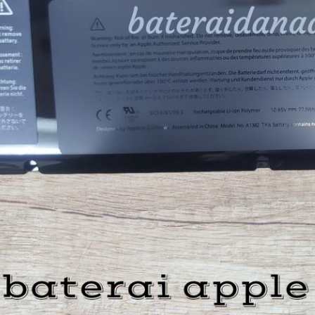
 W
(Lampung)
n pertama belanja via
teraidanadaptor,sudah
na mana baterai yang
,akhirnya ketemunya di
daptor. Tidak salah pilih
 yang dijual berkualitas
lau mau cari sparepart
us kesini aja deh.smoga
e pembelinya .Terima