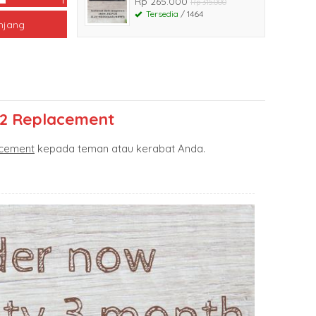
Rp 265.000
Rp 315.000
Tersedia
/ 1464
njang
82 Replacement
acement
kepada teman atau kerabat Anda.