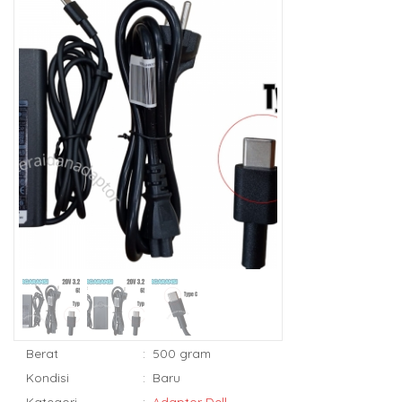
Berat
:
500 gram
Kondisi
:
Baru
Kategori
:
Adaptor Dell