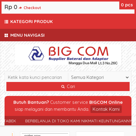
0
pcs
Rp 0
Checkout
KATEGORI PRODUK
MENU NAVIGASI
Cari
Butuh Bantuan?
Customer service
BIGCOM Online
siap melayani dan membantu Anda.
Kontak Kami
TABEK
BERBELANJA DI TOKO KAMI NIKMATI KEUNTUNGANNYA