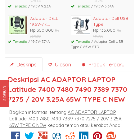
399.000
131.250
Tersedia
/ 19.5V 9.23A
Tersedia
/ 19.5V-3.34A
Adaptor DELL
Adaptor Dell USB
19.5V-7.7....
Type ....
Rp 350.000
Rp 135.000
Rp
Rp
367.500
141.750
Tersedia
/ 19.5V-7.74A
Tersedia
/ Adaptor Dell USB
Type C 65W STD
Deskripsi
Ulasan
Produk Terbaru
Deskripsi
AC ADAPTOR LAPTOP
Latitude 7400 7480 7490 7389 7370
SIDEBAR
7275 / 20V 3.25A 65W TYPE C NEW
Bagikan informasi tentang
AC ADAPTOR LAPTOP
Latitude 7400 7480 7490 7389 7370 7275 / 20V 3.25A
65W TYPE C NEW
kepada teman atau kerabat Anda.