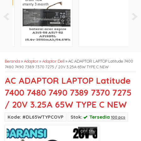
atas
Beranda
»
Adaptor
»
Adaptor Dell
»
AC ADAPTOR LAPTOP Latitude 7400
7480 7490 7389 7370 7275 / 20V 3.25A 65W TYPE C NEW
AC ADAPTOR LAPTOP Latitude
7400 7480 7490 7389 7370 7275
/ 20V 3.25A 65W TYPE C NEW
Kode: #DL65WTYPCOVP
Stok:
Tersedia
100 pcs
OFF 31%