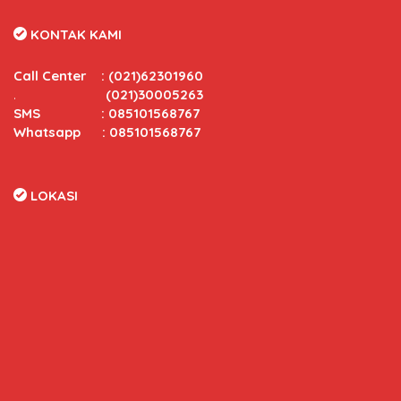
KONTAK KAMI
Call Center
:
(021)62301960
.
(021)30005263
SMS : 085101568767
Whatsapp : 085101568767
LOKASI