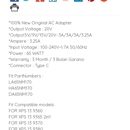
*100% New Original AC Adapter
*Output Voltage : 20V
*Output:5V/9V/15V/20V–3A/3A/3A/3.25A
*Ampere : 3.25A
*Input Voltage : 100-240V~1.7A 50/60Hz
*Power : 65 WATT
*Warranty : 3 Month / 3 Bulan Garansi
*Connector : Type C
Fit PartNumbers :
LA65NM170
HA65NM170
DA65NM170
Fit Compatible models:
FOR XPS 13 9360
FOR XPS 13 9365 2in1
FOR XPS 13 9370
FOR XPS 13 9380