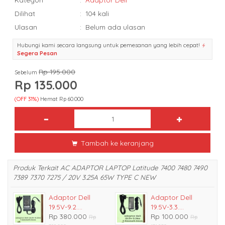
Dilihat
:
104 kali
Ulasan
:
Belum ada ulasan
Hubungi kami secara langsung untuk pemesanan yang lebih cepat!
Segera Pesan
Rp 195.000
Sebelum
Rp 135.000
(OFF 31%)
Hemat Rp 60.000
Tambah ke keranjang
Produk Terkait AC ADAPTOR LAPTOP Latitude 7400 7480 7490
7389 7370 7275 / 20V 3.25A 65W TYPE C NEW
Adaptor Dell
Adaptor Dell
19.5V-9.2....
19.5V-3.3....
Rp 380.000
Rp 100.000
Rp
Rp