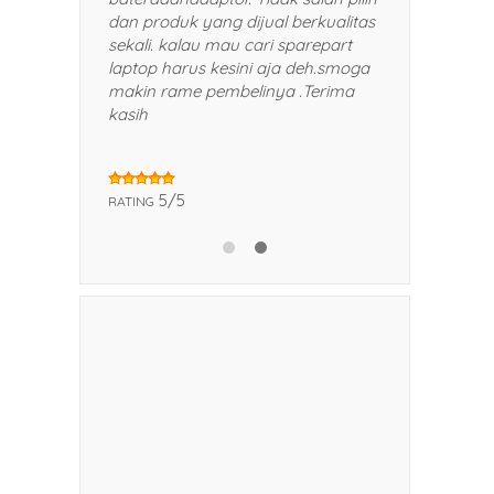
man dan kerabat saya.
dan produk yang dijual berkualitas
sekali. kalau mau cari sparepart
laptop harus kesini aja deh.smoga
makin rame pembelinya .Terima
kasih
5/5
RATING