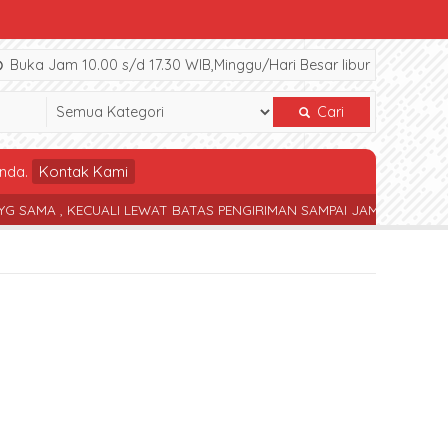
Buka Jam 10.00 s/d 17.30 WIB,Minggu/Hari Besar libur
Cari
nda.
Kontak Kami
, KECUALI LEWAT BATAS PENGIRIMAN SAMPAI JAM 17.30 WIB
TERS