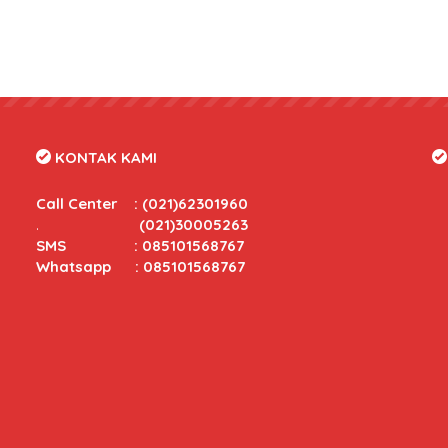
KONTAK KAMI
Call Center
:
(021)62301960
.
(021)30005263
SMS : 085101568767
Whatsapp : 085101568767
tas yang bersaing