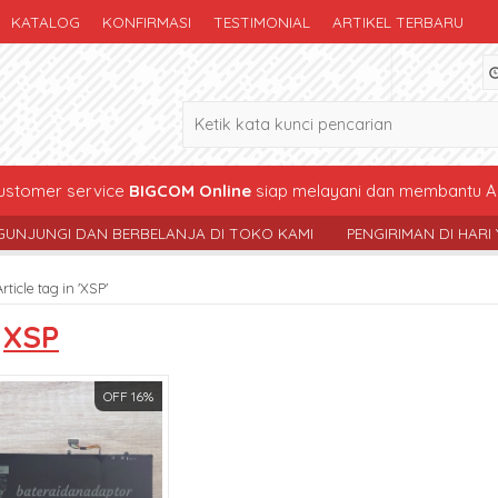
KATALOG
KONFIRMASI
TESTIMONIAL
ARTIKEL TERBARU
stomer service
BIGCOM Online
siap melayani dan membantu A
I DAN BERBELANJA DI TOKO KAMI
PENGIRIMAN DI HARI YG SAMA 
Article tag in 'XSP'
s
XSP
OFF 16%