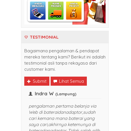
TESTIMONIAL
Bagaimana pengalaman & pendapat
mereka tentang kami? Berikut ini adalah
testimonial asli tanpa rekayasa dari
customer kami.
Submit
Lihat Semua
Indra W
(Balikpapan)
(Lampung)
li belanja di
pengalaman pertama belanja via
nadaptor. Harganya
Web di bateraidanadaptor,sudah
dan pelayanan yang
cari kemana mana baterai yang
TOP banget. Sukses selalu
saya cari,akhirnya ketemunya di
saya rekomendasikan
bateradanadaptor. Tidak salah pilih