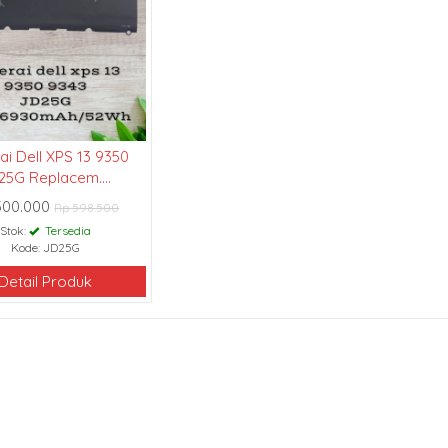
ai Dell XPS 13 9350
25G Replacem....
500.000
Rp 598.500
Stok:
Tersedia
Kode: JD25G
Detail Produk