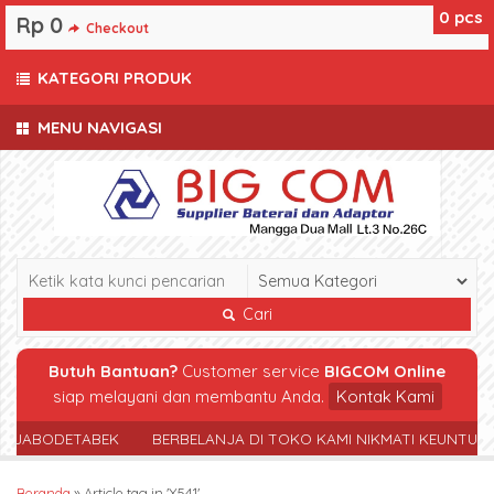
0
pcs
Rp 0
Checkout
KATEGORI PRODUK
MENU NAVIGASI
Cari
Butuh Bantuan?
Customer service
BIGCOM Online
siap melayani dan membantu Anda.
Kontak Kami
R JABODETABEK
BERBELANJA DI TOKO KAMI NIKMATI KEUNTUN
Beranda
»
Article tag in 'X541'