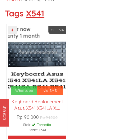
Tags
X541
OFF 5%
Whatsapp
via SMS
Keyboard Replacement
Asus X541 X541LA X....
SIDEBAR
Rp 90.000
Rp 94.500
Stok:
Tersedia
Kode: X541