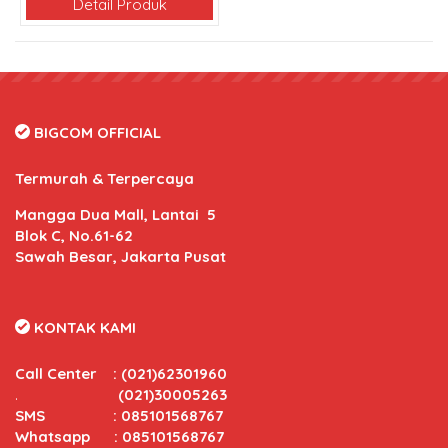
Detail Produk
BIGCOM OFFICIAL
Termurah & Terpercaya
Mangga Dua Mall, Lantai 5
Blok C, No.61-62
Sawah Besar, Jakarta Pusat
KONTAK KAMI
Call Center
:
(021)62301960
.
(021)30005263
SMS : 085101568767
Whatsapp : 085101568767