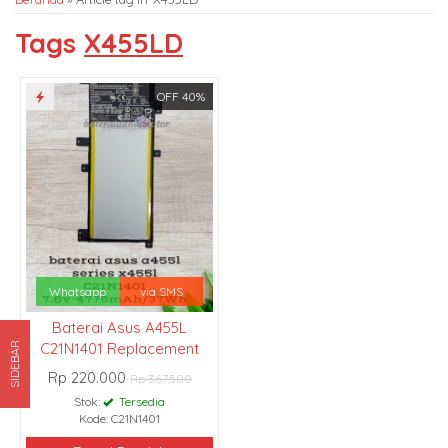
Tags
X455LD
OFF 40%
Whatsapp
via SMS
Baterai Asus A455L
C21N1401 Replacement
SIDEBAR
Rp 220.000
Rp 367.500
Stok:
Tersedia
Kode: C21N1401