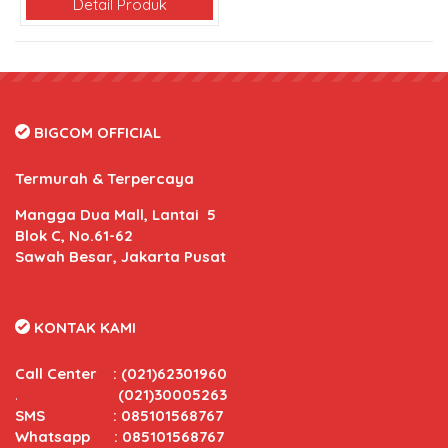
Detail Produk
BIGCOM OFFICIAL
Termurah & Terpercaya
Mangga Dua Mall, Lantai 5
Blok C, No.61-62
Sawah Besar, Jakarta Pusat
KONTAK KAMI
Call Center
:
(021)62301960
.
(021)30005263
SMS : 085101568767
Whatsapp : 085101568767