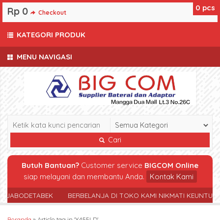
0
pcs
Rp 0
Checkout
KATEGORI PRODUK
MENU NAVIGASI
Cari
Butuh Bantuan?
Customer service
BIGCOM Online
siap melayani dan membantu Anda.
Kontak Kami
R JABODETABEK
BERBELANJA DI TOKO KAMI NIKMATI KEUNTUN
Beranda
»
Article tag in 'X455LD'