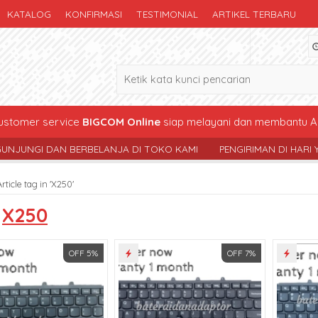
KATALOG
KONFIRMASI
TESTIMONIAL
ARTIKEL TERBARU
stomer service
BIGCOM Online
siap melayani dan membantu A
AN BERBELANJA DI TOKO KAMI
PENGIRIMAN DI HARI YG SAMA , 
Article tag in 'X250'
s
X250
OFF 5%
OFF 7%