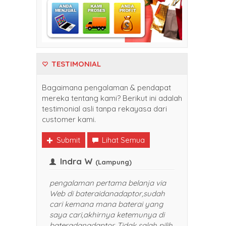
TESTIMONIAL
Bagaimana pengalaman & pendapat
mereka tentang kami? Berikut ini adalah
testimonial asli tanpa rekayasa dari
customer kami.
Submit
Lihat Semua
Frank
Indra W
(Balikpapan)
(Lampung
Senang sekali belanja di
pengalaman pertama b
bateraidanadaptor. Harganya
Web di bateraidanada
bersaing dan pelayanan yang
cari kemana mana bat
diberikan TOP banget. Sukses selalu
saya cari,akhirnya ke
dan akan saya rekomendasikan
bateradanadaptor. Tida