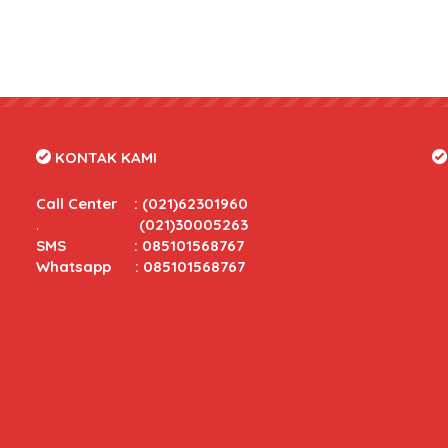
KONTAK KAMI
Call Center
:
(021)62301960
.
(021)30005263
SMS : 085101568767
Whatsapp : 085101568767
tas yang bersaing