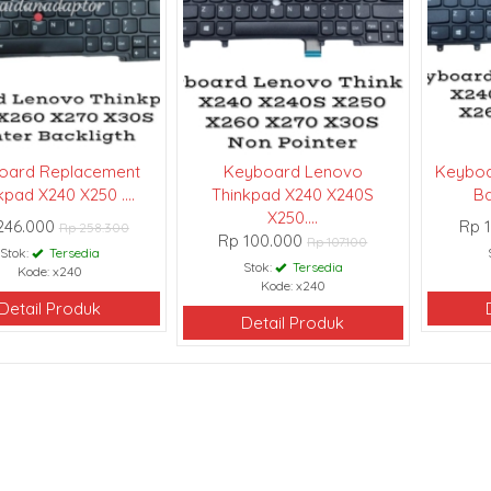
oard Replacement
Keyboard Lenovo
Keyboa
kpad X240 X250 ....
Thinkpad X240 X240S
Ba
X250....
246.000
Rp 
Rp 258.300
Rp 100.000
Rp 107.100
Stok:
Tersedia
Stok:
Tersedia
Kode: x240
Kode: x240
Detail Produk
Detail Produk