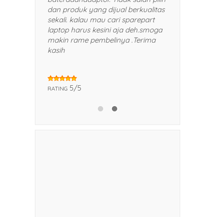
kepada teman dan kerabat saya.
dan produk yang dijual
Trims!
sekali. kalau mau cari 
laptop harus kesini aj
makin rame pembeliny
kasih
5/5
RATING
5/5
RATING