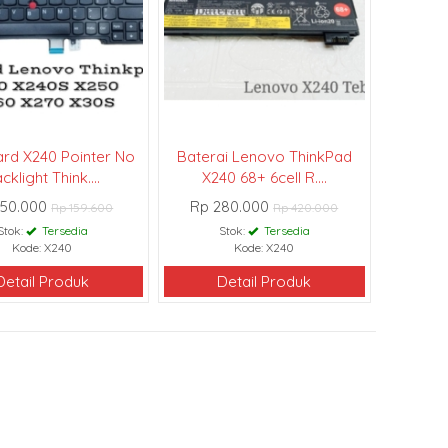
rd X240 Pointer No
Baterai Lenovo ThinkPad
cklight Think....
X240 68+ 6cell R....
150.000
Rp 280.000
Rp 159.600
Rp 420.000
Stok:
Tersedia
Stok:
Tersedia
Kode: X240
Kode: X240
Detail Produk
Detail Produk