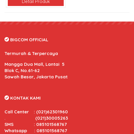
Detail Produk
BIGCOM OFFICIAL
Termurah & Terpercaya
Mangga Dua Mall, Lantai 5
Blok C, No.61-62
Sawah Besar, Jakarta Pusat
KONTAK KAMI
Call Center
:
(021)62301960
.
(021)30005263
SMS : 085101568767
Whatsapp : 085101568767