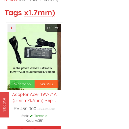
Tags
x1.7mm)
OFF 5%
Whatsapp
via SMS
Adaptor Acer 19V-7.1A
(5.5mmx1.7mm) Rep....
SIDEBAR
Rp 450.000
Rp 472.500
Stok:
Tersedia
Kode: ACER