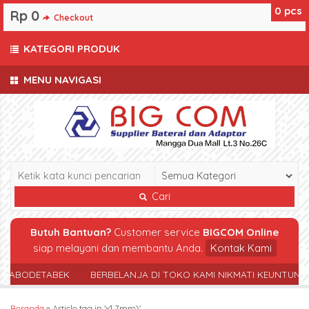
0
pcs
Rp 0
Checkout
KATEGORI PRODUK
MENU NAVIGASI
Cari
Butuh Bantuan?
Customer service
BIGCOM Online
siap melayani dan membantu Anda.
Kontak Kami
 JABODETABEK
BERBELANJA DI TOKO KAMI NIKMATI KEUNTUNG
Beranda
»
Article tag in 'x1.7mm)'