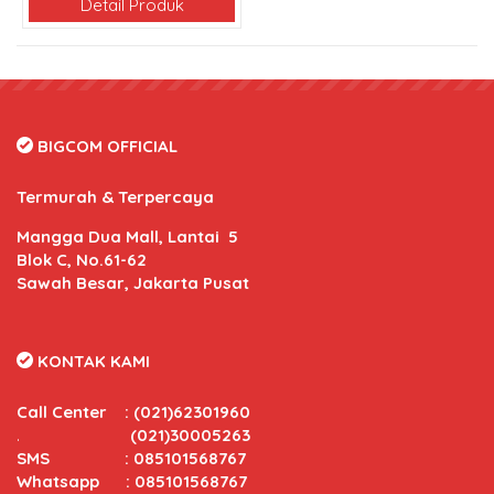
Detail Produk
BIGCOM OFFICIAL
Termurah & Terpercaya
Mangga Dua Mall, Lantai 5
Blok C, No.61-62
Sawah Besar, Jakarta Pusat
KONTAK KAMI
Call Center
:
(021)62301960
.
(021)30005263
SMS : 085101568767
Whatsapp : 085101568767