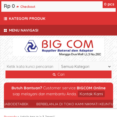
0
pcs
Rp 0
Checkout
KATEGORI PRODUK
MENU NAVIGASI
Cari
Butuh Bantuan?
Customer service
BIGCOM Online
siap melayani dan membantu Anda.
Kontak Kami
R JABODETABEK
BERBELANJA DI TOKO KAMI NIKMATI KEUNTUN
Beranda
»
Article tag in 'x 3.7mm)'