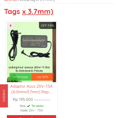
Tags
x 3.7mm)
OFF 59%
Whatsapp
via SMS
Adaptor Asus 20V-7.5A
(6.0mmx3.7mm) Rep....
SIDEBAR
Rp 195.000
Rp 472.500
Stok:
Tersedia
Kode: 20v - 7.5A