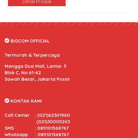
Detail Produk
BIGCOM OFFICIAL
Termurah & Terpercaya
Mangga Dua Mall, Lantai 5
Blok C, No.61-62
Sawah Besar, Jakarta Pusat
KONTAK KAMI
Call Center
:
(021)62301960
.
(021)30005263
SMS : 085101568767
Whatsapp : 085101568767