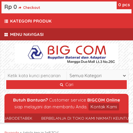
0
pcs
Rp 0
Checkout
KATEGORI PRODUK
MENU NAVIGASI
Cari
Butuh Bantuan?
Customer service
BIGCOM Online
siap melayani dan membantu Anda.
Kontak Kami
R JABODETABEK
BERBELANJA DI TOKO KAMI NIKMATI KEUNTUN
Beranda
»
Article tag in 'W57CV'