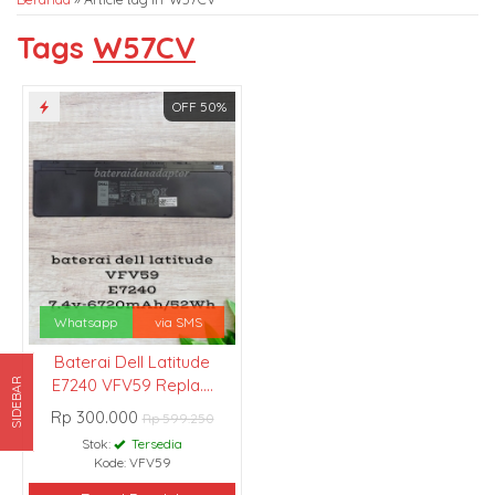
Tags
W57CV
OFF 50%
Whatsapp
via SMS
Baterai Dell Latitude
E7240 VFV59 Repla....
SIDEBAR
Rp 300.000
Rp 599.250
Stok:
Tersedia
Kode: VFV59