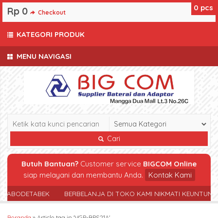
0
pcs
Rp 0
Checkout
KATEGORI PRODUK
MENU NAVIGASI
Cari
Butuh Bantuan?
Customer service
BIGCOM Online
siap melayani dan membantu Anda.
Kontak Kami
 JABODETABEK
BERBELANJA DI TOKO KAMI NIKMATI KEUNTUNG
Beranda
»
Article tag in 'VGP-BPS21A'