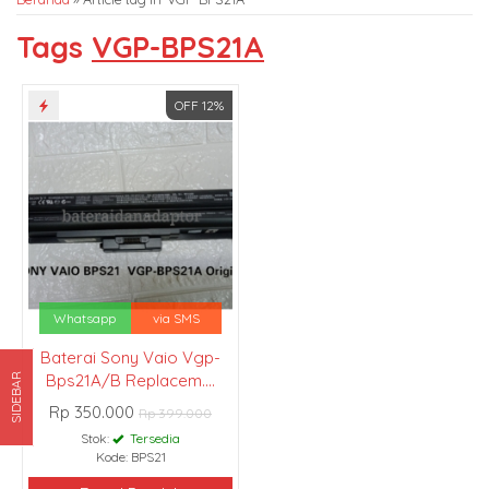
Tags
VGP-BPS21A
OFF 12%
Whatsapp
via SMS
Baterai Sony Vaio Vgp-
Bps21A/B Replacem....
SIDEBAR
Rp 350.000
Rp 399.000
Stok:
Tersedia
Kode: BPS21