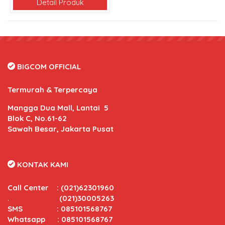
Detail Produk
BIGCOM OFFICIAL
Termurah & Terpercaya
Mangga Dua Mall, Lantai 5
Blok C, No.61-62
Sawah Besar, Jakarta Pusat
KONTAK KAMI
Call Center
:
(021)62301960
.
(021)30005263
SMS : 085101568767
Whatsapp : 085101568767