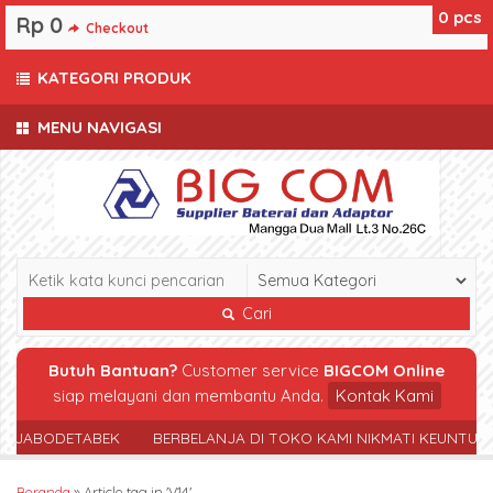
0
pcs
Rp 0
Checkout
KATEGORI PRODUK
MENU NAVIGASI
Cari
Butuh Bantuan?
Customer service
BIGCOM Online
siap melayani dan membantu Anda.
Kontak Kami
R JABODETABEK
BERBELANJA DI TOKO KAMI NIKMATI KEUNTUN
Beranda
»
Article tag in 'V14'