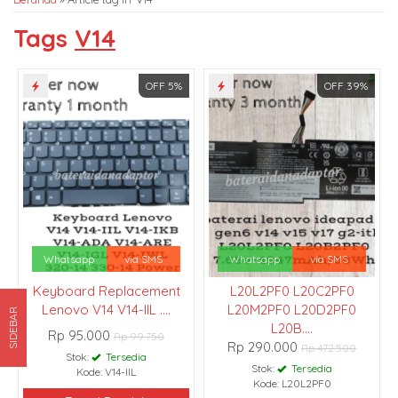
Tags
V14
OFF 5%
OFF 39%
Whatsapp
via SMS
Whatsapp
via SMS
Keyboard Replacement
L20L2PF0 L20C2PF0
Lenovo V14 V14-IIL ....
L20M2PF0 L20D2PF0
SIDEBAR
L20B....
Rp 95.000
Rp 99.750
Rp 290.000
Rp 472.500
Stok:
Tersedia
Stok:
Tersedia
Kode: V14-IIL
Kode: L20L2PF0