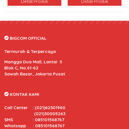
Detail Produk
Detail Produk
BIGCOM OFFICIAL
Termurah & Terpercaya
Mangga Dua Mall, Lantai 5
Blok C, No.61-62
Sawah Besar, Jakarta Pusat
KONTAK KAMI
Call Center
:
(021)62301960
.
(021)30005263
SMS : 085101568767
Whatsapp : 085101568767