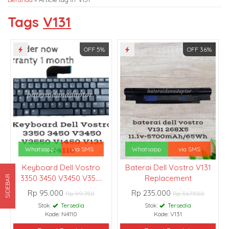
Tags
V131
OFF 5%
OFF 36%
Whatsapp
via SMS
Whatsapp
via SMS
Keyboard Dell Vostro
Baterai Dell Vostro V131
3350 3450 V3450 V35....
Replacement
SIDEBAR
Rp 95.000
Rp 235.000
Rp 99.750
Rp 367.500
Stok:
Tersedia
Stok:
Tersedia
Kode: N4110
Kode: V131