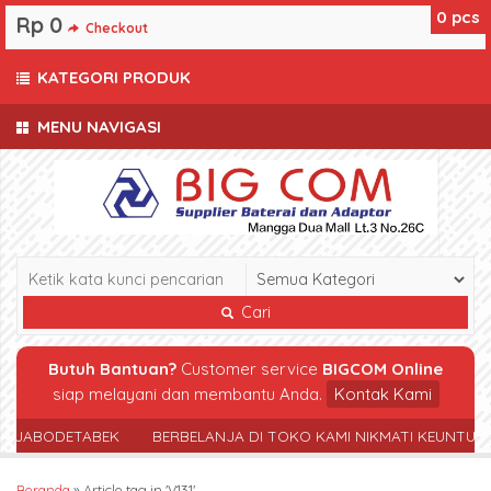
0
pcs
Rp 0
Checkout
KATEGORI PRODUK
MENU NAVIGASI
Cari
Butuh Bantuan?
Customer service
BIGCOM Online
siap melayani dan membantu Anda.
Kontak Kami
R JABODETABEK
BERBELANJA DI TOKO KAMI NIKMATI KEUNTUN
Beranda
»
Article tag in 'V131'