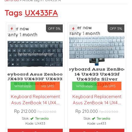
Tags
UX433FA
OFF 5%
OFF 5%
Whatsapp
via SMS
Whatsapp
via SMS
Keyboard Replacement
Keyboard Replacement
Asus ZenBook 14 UX4....
Asus ZenBook 14 UX4....
Rp 212.000
Rp 210.000
Rp 222.600
Rp 220.500
Stok:
Tersedia
Stok:
Tersedia
Kode: UX433
Kode: ux433