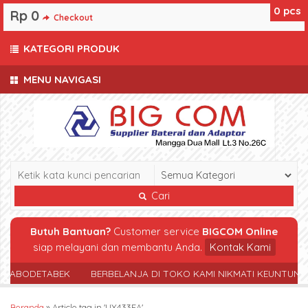
0
pcs
Rp 0
Checkout
KATEGORI PRODUK
MENU NAVIGASI
Cari
Butuh Bantuan?
Customer service
BIGCOM Online
siap melayani dan membantu Anda.
Kontak Kami
 JABODETABEK
BERBELANJA DI TOKO KAMI NIKMATI KEUNTUNG
Beranda
»
Article tag in 'UX433FA'