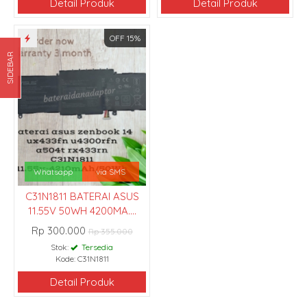
Detail Produk
Detail Produk
OFF 15%
SIDEBAR
Whatsapp
via SMS
C31N1811 BATERAI ASUS
11.55V 50WH 4200MA....
Rp 300.000
Rp 355.000
Stok:
Tersedia
Kode: C31N1811
Detail Produk