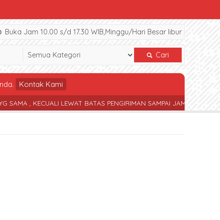
Buka Jam 10.00 s/d 17.30 WIB,Minggu/Hari Besar libur
Cari
nda.
Kontak Kami
, KECUALI LEWAT BATAS PENGIRIMAN SAMPAI JAM 17.30 WIB
TERS