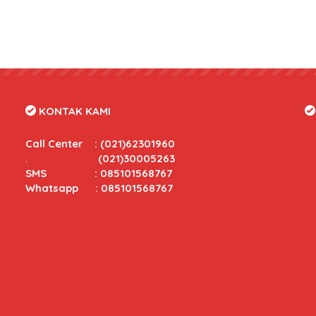
KONTAK KAMI
Call Center
:
(021)62301960
.
(021)30005263
SMS : 085101568767
Whatsapp : 085101568767
tas yang bersaing