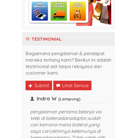
TESTIMONIAL
Bagaimana pengalaman & pendapat
mereka tentang kami? Berikut ini adalah
testimonial asli tanpa rekayasa dari
customer kami.
Submit
Lihat Semua
Indra W
(Balikpapan)
(Lampung)
li belanja di
pengalaman pertama belanja via
nadaptor. Harganya
Web di bateraidanadaptor,sudah
dan pelayanan yang
cari kemana mana baterai yang
TOP banget. Sukses selalu
saya cari,akhirnya ketemunya di
saya rekomendasikan
bateradanadaptor. Tidak salah pilih