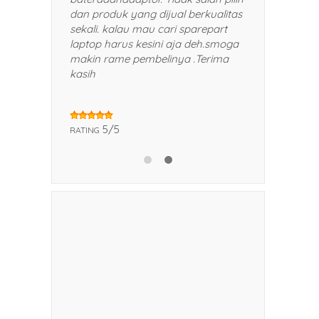
man dan kerabat saya.
dan produk yang dijual berkualitas
sekali. kalau mau cari sparepart
laptop harus kesini aja deh.smoga
makin rame pembelinya .Terima
kasih
5/5
RATING