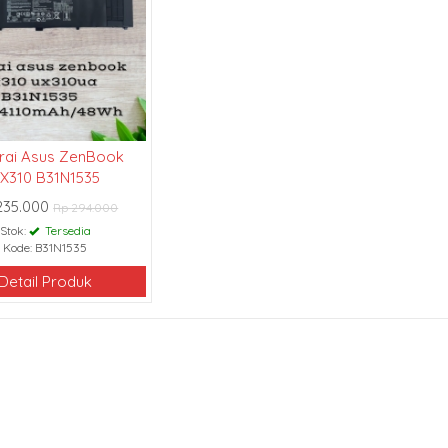
rai Asus ZenBook
X310 B31N1535
235.000
Rp 294.000
Stok:
Tersedia
Kode: B31N1535
Detail Produk