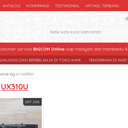
KATALOG
KONFIRMASI
TESTIMONIAL
ARTIKEL TERBARU
stomer service
BIGCOM Online
siap melayani dan membantu A
I DAN BERBELANJA DI TOKO KAMI
PENGIRIMAN DI HARI YG SAMA 
Article tag in 'UX310U'
s
UX310U
OFF 20%