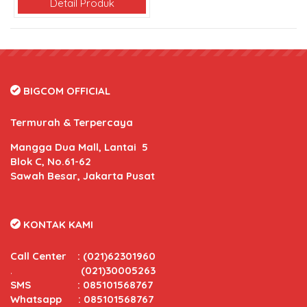
Detail Produk
BIGCOM OFFICIAL
Termurah & Terpercaya
Mangga Dua Mall, Lantai 5
Blok C, No.61-62
Sawah Besar, Jakarta Pusat
KONTAK KAMI
Call Center
:
(021)62301960
.
(021)30005263
SMS : 085101568767
Whatsapp : 085101568767