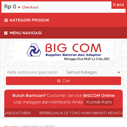
0
pcs
Rp 0
Checkout
KATEGORI PRODUK
MENU NAVIGASI
Cari
Butuh Bantuan?
Customer service
BIGCOM Online
siap melayani dan membantu Anda.
Kontak Kami
R JABODETABEK
BERBELANJA DI TOKO KAMI NIKMATI KEUNTUN
Beranda
»
Article tag in 'U300S'