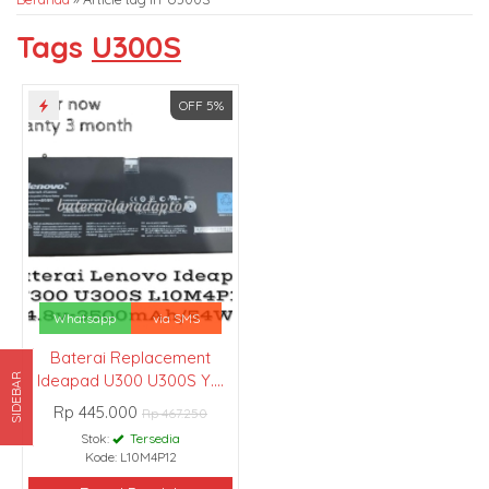
Tags
U300S
OFF 5%
Whatsapp
via SMS
Baterai Replacement
Ideapad U300 U300S Y....
SIDEBAR
Rp 445.000
Rp 467.250
Stok:
Tersedia
Kode: L10M4P12