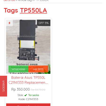
Tags
TP550LA
OFF 5%
Whatsapp
via SMS
Baterai Asus TP550L
C21N1333 Replacemen....
SIDEBAR
Rp 350.000
Rp 367.500
Stok:
Tersedia
Kode: C21N1333