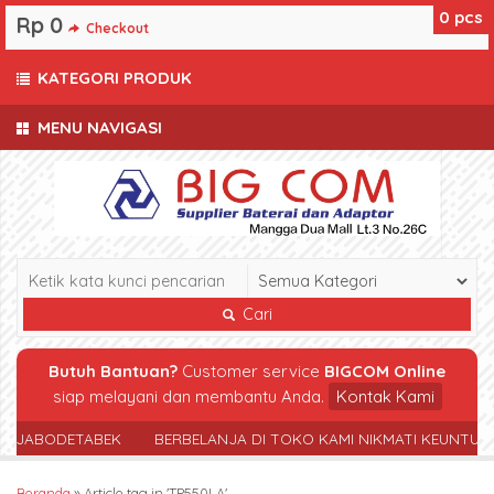
0
pcs
Rp 0
Checkout
KATEGORI PRODUK
MENU NAVIGASI
Cari
Butuh Bantuan?
Customer service
BIGCOM Online
siap melayani dan membantu Anda.
Kontak Kami
R JABODETABEK
BERBELANJA DI TOKO KAMI NIKMATI KEUNTUN
Beranda
»
Article tag in 'TP550LA'