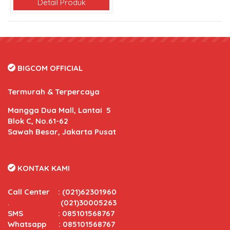
Detail Produk
BIGCOM OFFICIAL
Termurah & Terpercaya
Mangga Dua Mall, Lantai 5
Blok C, No.61-62
Sawah Besar, Jakarta Pusat
KONTAK KAMI
Call Center
:
(021)62301960
.
(021)30005263
SMS : 085101568767
Whatsapp : 085101568767