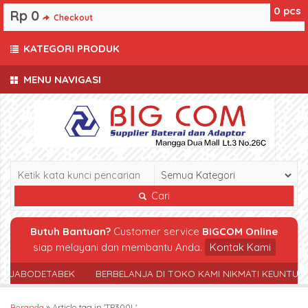
0
pcs
Rp 0
Checkout
KATEGORI PRODUK
MENU NAVIGASI
Cari
Butuh Bantuan?
Customer service
BIGCOM Online
siap melayani dan membantu Anda.
Kontak Kami
R JABODETABEK
BERBELANJA DI TOKO KAMI NIKMATI KEUNTUN
Beranda
»
Article tag in 'TP300L'