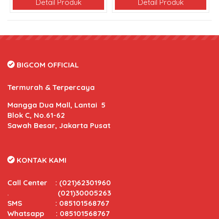
Detail Produk
Detail Produk
BIGCOM OFFICIAL
Termurah & Terpercaya
Mangga Dua Mall, Lantai 5
Blok C, No.61-62
Sawah Besar, Jakarta Pusat
KONTAK KAMI
Call Center
:
(021)62301960
.
(021)30005263
SMS : 085101568767
Whatsapp : 085101568767