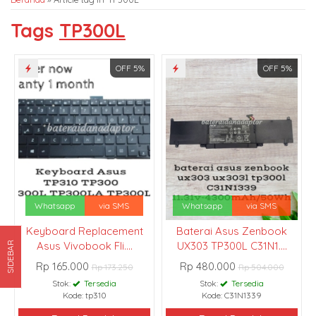
Tags
TP300L
OFF 5%
OFF 5%
Whatsapp
via SMS
Whatsapp
via SMS
Keyboard Replacement
Baterai Asus Zenbook
Asus Vivobook Fli....
UX303 TP300L C31N1....
SIDEBAR
Rp 165.000
Rp 480.000
Rp 173.250
Rp 504.000
Stok:
Tersedia
Stok:
Tersedia
Kode: tp310
Kode: C31N1339