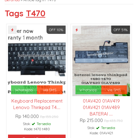
Tags
T470
OFF 10%
OFF 51%
Whatsapp
via SMS
Whatsapp
via SMS
Keyboard Replacement
01AV420 01AV419
Lenovo Thinkpad T4....
01AV421 01AV489
BATERAI ....
Rp 140.000
Rp 155.250
Rp 215.000
Rp 435.750
Stok:
Tersedia
Stok:
Tersedia
Kode: t470 t480
Kode: 01AV421