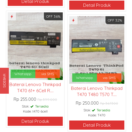
Detail Produk
Detail Produk
OFF 36%
OFF 32%
Whatsapp
via SMS
SIDEBAR
Whatsapp
via SMS
Baterai Lenovo Thinkpad
Baterai Lenovo Thinkpad
T470 61+ 6Cell R....
T470 T480 T570 T....
Rp 255.000
Rp 399.000
Rp 250.000
Rp 367.500
Stok:
Tersedia
Stok:
Tersedia
Kode: t470 6cell
Kode: T470
Detail Produk
Detail Produk