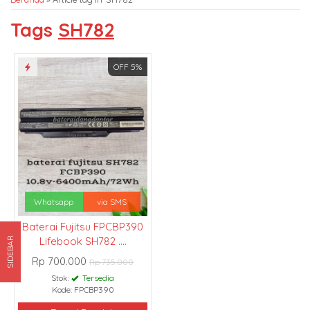
Tags
SH782
OFF 5%
Whatsapp
via SMS
Baterai Fujitsu FPCBP390
Lifebook SH782 ....
SIDEBAR
Rp 700.000
Rp 735.000
Stok:
Tersedia
Kode: FPCBP390