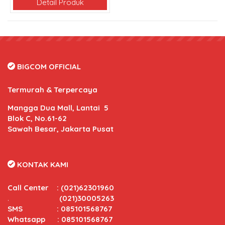
Detail Produk
BIGCOM OFFICIAL
Termurah & Terpercaya
Mangga Dua Mall, Lantai 5
Blok C, No.61-62
Sawah Besar, Jakarta Pusat
KONTAK KAMI
Call Center
:
(021)62301960
.
(021)30005263
SMS : 085101568767
Whatsapp : 085101568767