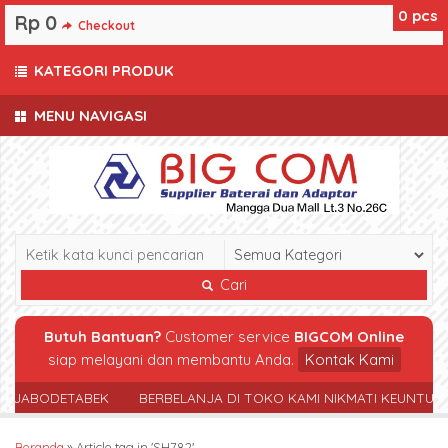
0
pcs
Rp 0
Checkout
KATEGORI PRODUK
MENU NAVIGASI
Cari
Butuh Bantuan?
Customer service
BIGCOM Online
siap melayani dan membantu Anda.
Kontak Kami
R JABODETABEK
BERBELANJA DI TOKO KAMI NIKMATI KEUNTUN
Beranda
»
Article tag in 'SH782'