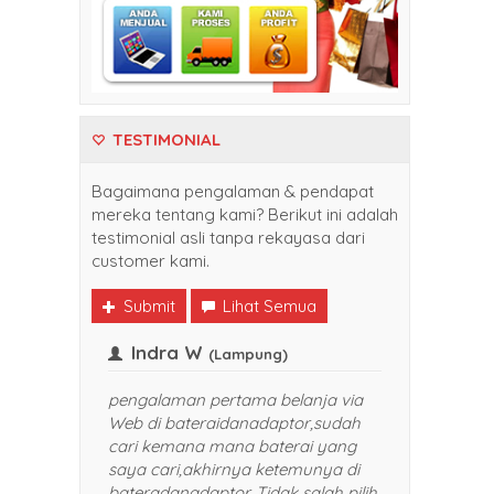
TESTIMONIAL
Bagaimana pengalaman & pendapat
mereka tentang kami? Berikut ini adalah
testimonial asli tanpa rekayasa dari
customer kami.
Submit
Lihat Semua
Indra W
likpapan)
(Lampung)
belanja di
pengalaman pertama belanja via
aptor. Harganya
Web di bateraidanadaptor,sudah
 pelayanan yang
cari kemana mana baterai yang
 banget. Sukses selalu
saya cari,akhirnya ketemunya di
a rekomendasikan
bateradanadaptor. Tidak salah pilih