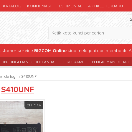
KATALOG
KONFIRMASI
TESTIMONIAL
ARTIKEL TERBARU
stomer service
BIGCOM Online
siap melayani dan membantu A
I DAN BERBELANJA DI TOKO KAMI
PENGIRIMAN DI HARI YG SAMA
Article tag in 'S410UNF'
s
S410UNF
OFF 57%