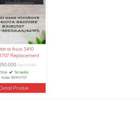
terai Asus S410
1707 Replacement
250.000
Rp 577.500
Stok:
Tersedia
Kode: B31N1707
Detail Produk