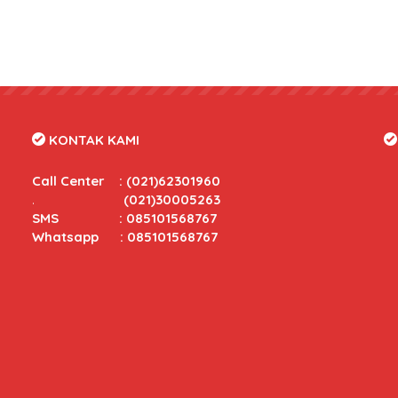
KONTAK KAMI
Call Center
:
(021)62301960
.
(021)30005263
SMS : 085101568767
Whatsapp : 085101568767
tas yang bersaing