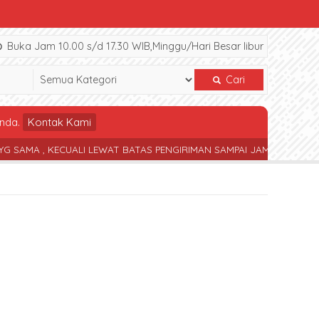
Buka Jam 10.00 s/d 17.30 WIB,Minggu/Hari Besar libur
Cari
nda.
Kontak Kami
 , KECUALI LEWAT BATAS PENGIRIMAN SAMPAI JAM 17.30 WIB
TERS