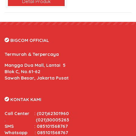
Detail Produk
BIGCOM OFFICIAL
Termurah & Terpercaya
Mangga Dua Mall, Lantai 5
Blok C, No.61-62
Sawah Besar, Jakarta Pusat
KONTAK KAMI
Call Center
:
(021)62301960
.
(021)30005263
SMS : 085101568767
Whatsapp : 085101568767