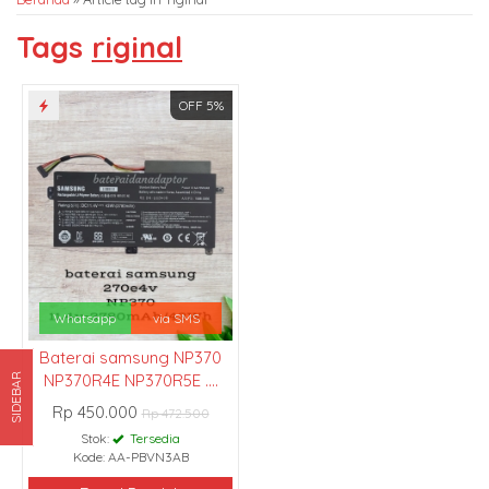
Tags
riginal
OFF 5%
Whatsapp
via SMS
Baterai samsung NP370
NP370R4E NP370R5E ....
SIDEBAR
Rp 450.000
Rp 472.500
Stok:
Tersedia
Kode: AA-PBVN3AB