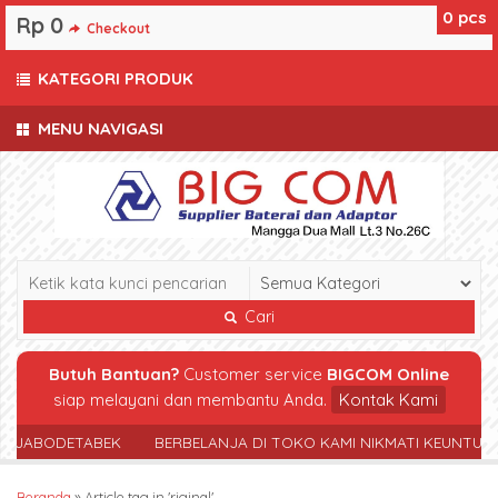
0
pcs
Rp 0
Checkout
KATEGORI PRODUK
MENU NAVIGASI
Cari
Butuh Bantuan?
Customer service
BIGCOM Online
siap melayani dan membantu Anda.
Kontak Kami
R JABODETABEK
BERBELANJA DI TOKO KAMI NIKMATI KEUNTUN
Beranda
»
Article tag in 'riginal'