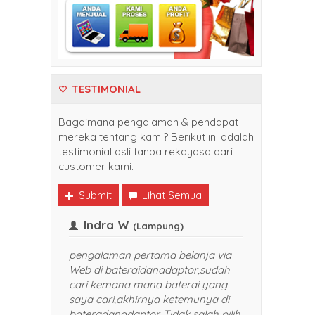
TESTIMONIAL
Bagaimana pengalaman & pendapat
mereka tentang kami? Berikut ini adalah
testimonial asli tanpa rekayasa dari
customer kami.
Submit
Lihat Semua
Indra W
alikpapan)
(Lampung)
i belanja di
pengalaman pertama belanja via
daptor. Harganya
Web di bateraidanadaptor,sudah
n pelayanan yang
cari kemana mana baterai yang
P banget. Sukses selalu
saya cari,akhirnya ketemunya di
aya rekomendasikan
bateradanadaptor. Tidak salah pilih