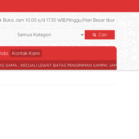
Buka Jam 10.00 s/d 17.30 WIB,Minggu/Hari Besar libur
Cari
nda.
Kontak Kami
, KECUALI LEWAT BATAS PENGIRIMAN SAMPAI JAM 17.30 WIB
TERS