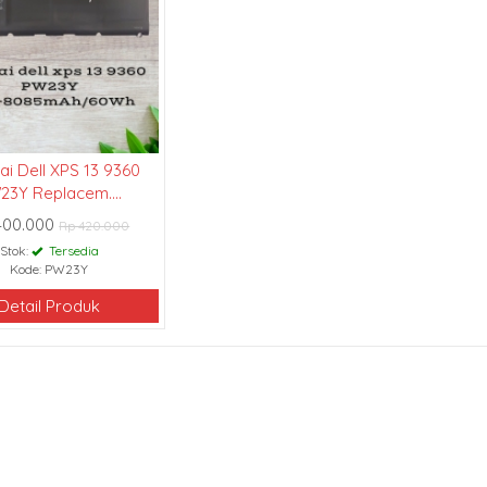
ai Dell XPS 13 9360
23Y Replacem....
400.000
Rp 420.000
Stok:
Tersedia
Kode: PW23Y
Detail Produk