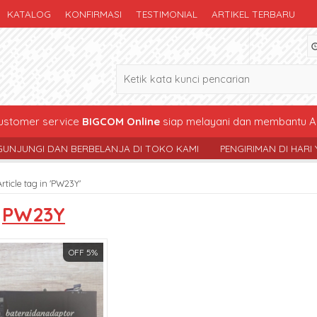
KATALOG
KONFIRMASI
TESTIMONIAL
ARTIKEL TERBARU
stomer service
BIGCOM Online
siap melayani dan membantu A
I DAN BERBELANJA DI TOKO KAMI
PENGIRIMAN DI HARI YG SAMA 
Article tag in 'PW23Y'
s
PW23Y
OFF 5%