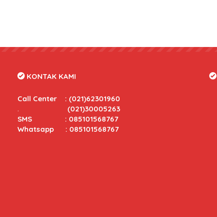
KONTAK KAMI
Call Center
:
(021)62301960
.
(021)30005263
SMS : 085101568767
Whatsapp : 085101568767
tas yang bersaing