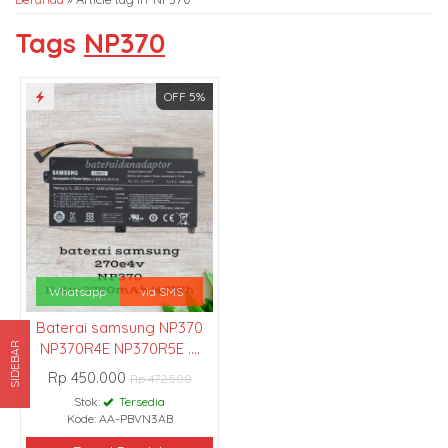
Tags
NP370
OFF 5%
Whatsapp
via SMS
Baterai samsung NP370
NP370R4E NP370R5E ....
SIDEBAR
Rp 450.000
Rp 472.500
Stok:
Tersedia
Kode: AA-PBVN3AB