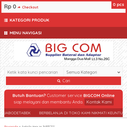
0
pcs
Rp 0
Checkout
KATEGORI PRODUK
MENU NAVIGASI
Cari
Butuh Bantuan?
Customer service
BIGCOM Online
siap melayani dan membantu Anda.
Kontak Kami
R JABODETABEK
BERBELANJA DI TOKO KAMI NIKMATI KEUNTUN
Beranda
»
Article tag in 'NP370'