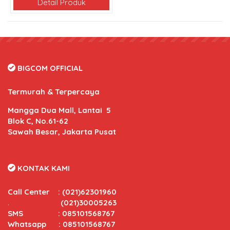
Detail Produk
BIGCOM OFFICIAL
Termurah & Terpercaya
Mangga Dua Mall, Lantai 5
Blok C, No.61-62
Sawah Besar, Jakarta Pusat
KONTAK KAMI
Call Center
:
(021)62301960
.
(021)30005263
SMS : 085101568767
Whatsapp : 085101568767