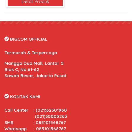
Detail Produk
BIGCOM OFFICIAL
Termurah & Terpercaya
Mangga Dua Mall, Lantai 5
Blok C, No.61-62
Sawah Besar, Jakarta Pusat
KONTAK KAMI
Call Center
:
(021)62301960
.
(021)30005263
SMS : 085101568767
Whatsapp : 085101568767