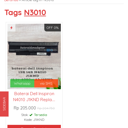
Tags
N3010
OFF 0%
Whatsapp
via SMS
Baterai Dell Inspiron
N4010 J1KND Repla....
SIDEBAR
Rp 205.000
Rp 204.750
Stok:
Tersedia
Kode: J1IKND