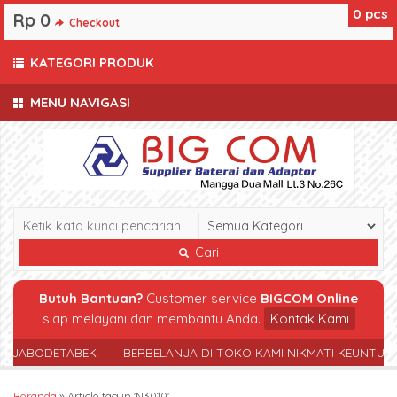
0
pcs
Rp 0
Checkout
KATEGORI PRODUK
MENU NAVIGASI
Cari
Butuh Bantuan?
Customer service
BIGCOM Online
siap melayani dan membantu Anda.
Kontak Kami
R JABODETABEK
BERBELANJA DI TOKO KAMI NIKMATI KEUNTUN
Beranda
»
Article tag in 'N3010'