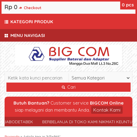
0
pcs
Rp 0
Checkout
KATEGORI PRODUK
MENU NAVIGASI
Cari
Butuh Bantuan?
Customer service
BIGCOM Online
siap melayani dan membantu Anda.
Kontak Kami
R JABODETABEK
BERBELANJA DI TOKO KAMI NIKMATI KEUNTUN
Beranda
»
Article tag in 'N1WM4'