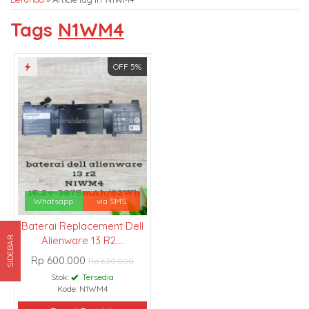
Tags
N1WM4
OFF 5%
Whatsapp
via SMS
Baterai Replacement Dell
Alienware 13 R2....
SIDEBAR
Rp 600.000
Rp 630.000
Stok:
Tersedia
Kode: N1WM4