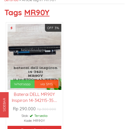
Tags
MR90Y
OFF 3%
Whatsapp
via SMS
Baterai DELL MR90Y
Inspiron 14-342115-35....
SIDEBAR
Rp 290.000
Rp 300.000
Stok:
Tersedia
Kode: MR90Y