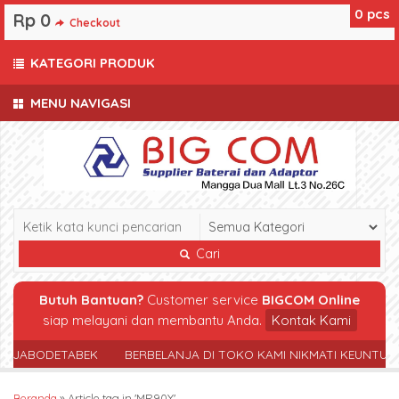
0
pcs
Rp 0
Checkout
KATEGORI PRODUK
MENU NAVIGASI
Cari
Butuh Bantuan?
Customer service
BIGCOM Online
siap melayani dan membantu Anda.
Kontak Kami
R JABODETABEK
BERBELANJA DI TOKO KAMI NIKMATI KEUNTUN
Beranda
»
Article tag in 'MR90Y'