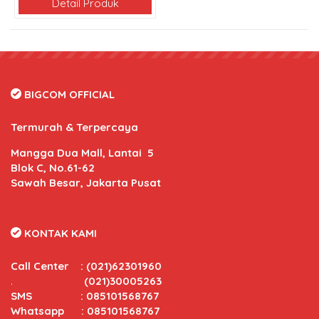
Detail Produk
BIGCOM OFFICIAL
Termurah & Terpercaya
Mangga Dua Mall, Lantai 5
Blok C, No.61-62
Sawah Besar, Jakarta Pusat
KONTAK KAMI
Call Center
:
(021)62301960
.
(021)30005263
SMS : 085101568767
Whatsapp : 085101568767