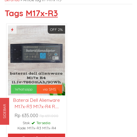
Tags
M17x-R3
OFF 2%
Whatsapp
via SMS
Baterai Dell Alienware
M17x-R3 M17x-R4 R....
SIDEBAR
Rp 635.000
Rp 651.000
Stok:
Tersedia
Kode: M17x-R3 M17x-R4