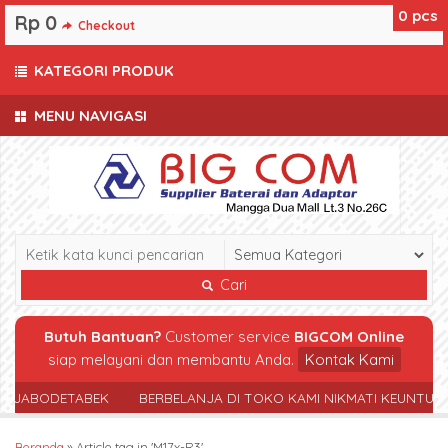
0
pcs
Rp 0
Checkout
KATEGORI PRODUK
MENU NAVIGASI
Cari
Butuh Bantuan?
Customer service
BIGCOM Online
siap melayani dan membantu Anda.
Kontak Kami
R JABODETABEK
BERBELANJA DI TOKO KAMI NIKMATI KEUNTUN
Beranda
»
Article tag in 'M17x-R3'