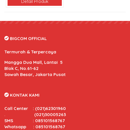
Detail Produk
BIGCOM OFFICIAL
Termurah & Terpercaya
Mangga Dua Mall, Lantai 5
Blok C, No.61-62
Sawah Besar, Jakarta Pusat
KONTAK KAMI
Call Center
:
(021)62301960
.
(021)30005263
SMS : 085101568767
Whatsapp : 085101568767