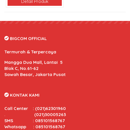
Detail Produk
BIGCOM OFFICIAL
Termurah & Terpercaya
Mangga Dua Mall, Lantai 5
Blok C, No.61-62
Sawah Besar, Jakarta Pusat
KONTAK KAMI
Call Center
:
(021)62301960
.
(021)30005263
SMS : 085101568767
Whatsapp : 085101568767