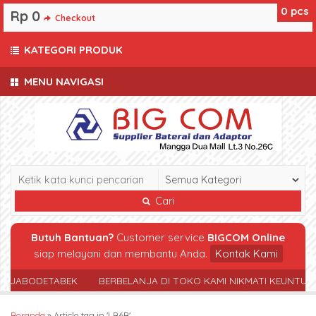
0
pcs
Rp 0
Checkout
KATEGORI PRODUK
MENU NAVIGASI
Cari
Butuh Bantuan?
Customer service
BIGCOM Online
siap melayani dan membantu Anda.
Kontak Kami
R JABODETABEK
BERBELANJA DI TOKO KAMI NIKMATI KEUNTUN
Beranda
»
Article tag in 'LB6B'