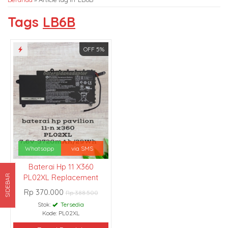
Tags
LB6B
OFF 5%
Whatsapp
via SMS
Baterai Hp 11 X360
PL02XL Replacement
SIDEBAR
Rp 370.000
Rp 388.500
Stok:
Tersedia
Kode: PL02XL