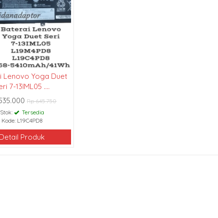
i Lenovo Yoga Duet
eri 7-13IML05 ....
535.000
Rp 645.750
Stok:
Tersedia
Kode: L19C4PD8
Detail Produk