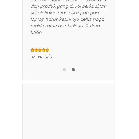
da teman dan kerabat saya.
dan produk yang dijual berkua
!
sekali. kalau mau cari sparepa
laptop harus kesini aja deh.
makin rame pembelinya .Ter
kasih
5/5
G
5/5
RATING