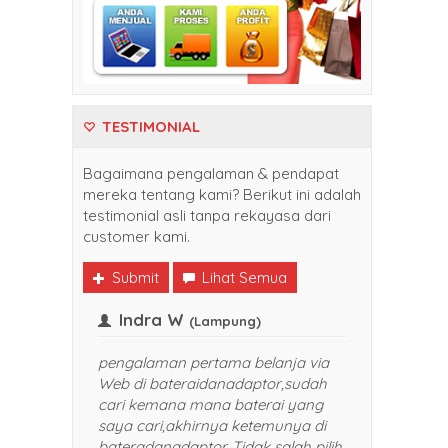
TESTIMONIAL
Bagaimana pengalaman & pendapat
mereka tentang kami? Berikut ini adalah
testimonial asli tanpa rekayasa dari
customer kami.
Submit
Lihat Semua
rank
Indra W
(Balikpapan)
(Lampung)
g sekali belanja di
pengalaman pertama belanja
raidanadaptor. Harganya
Web di bateraidanadaptor,su
aing dan pelayanan yang
cari kemana mana baterai y
ikan TOP banget. Sukses selalu
saya cari,akhirnya ketemunya
akan saya rekomendasikan
bateradanadaptor. Tidak salah