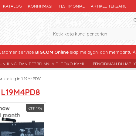
KATALOG
KONFIRMASI
TESTIMONIAL
ARTIKEL TERBARU
stomer service
BIGCOM Online
siap melayani dan membantu A
 DAN BERBELANJA DI TOKO KAMI
PENGIRIMAN DI HARI YG SAMA ,
Article tag in 'L19M4PD8'
s
L19M4PD8
OFF 17%