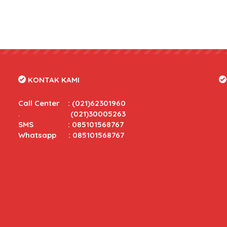
KONTAK KAMI
Call Center
:
(021)62301960
.
(021)30005263
SMS : 085101568767
Whatsapp : 085101568767
tas yang bersaing